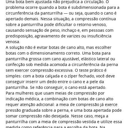
Uma bota bem ajustada não prejudica a circulação. O
problema ocorre quando a bota é subdimensionada para a
circunferência da panturrilha — ou seja, quando o cano é
apertado demais. Nessa situação, a compressão contínua
sobre a panturrilha pode dificultar o retorno venoso,
causando sensação de peso, inchaço e, em pessoas com
predisposição, agravamento de varizes ou insuficiência
venosa.
A solução não é evitar botas de cano alto, mas escolher
botas com o dimensionamento correto. Uma bota para
panturrilha grossa com cano ajustável, elástico lateral ou
confecção sob medida acomoda a circunferência da perna
sem exercer compressão excessiva. O teste prático é
simples: com a bota calçada e o zíper fechado, você deve
conseguir inserir um dedo entre o cano e a pele da
panturrilha. Se não conseguir, o cano está apertado.
Para mulheres que usam meias de compressão por
indicação médica, a combinação com botas de cano alto
requer atenção adicional: a meia de compressão já exerce
pressão graduada sobre a perna, e uma bota apertada pode
somar compressão não desejada. Nesse caso, meça a
panturrilha com a meia de compressão vestida e utilize essa
medida como referência para a escolha da bota. Na