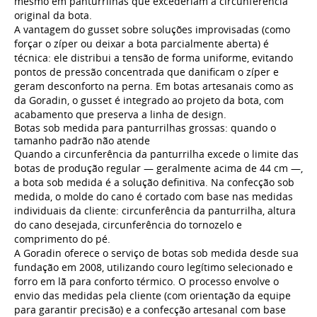
mesmo em panturrilhas que excederiam a circunferência
original da bota.
A vantagem do gusset sobre soluções improvisadas (como
forçar o zíper ou deixar a bota parcialmente aberta) é
técnica: ele distribui a tensão de forma uniforme, evitando
pontos de pressão concentrada que danificam o zíper e
geram desconforto na perna. Em botas artesanais como as
da Goradin, o gusset é integrado ao projeto da bota, com
acabamento que preserva a linha de design.
Botas sob medida para panturrilhas grossas: quando o
tamanho padrão não atende
Quando a circunferência da panturrilha excede o limite das
botas de produção regular — geralmente acima de 44 cm —,
a bota sob medida é a solução definitiva. Na confecção sob
medida, o molde do cano é cortado com base nas medidas
individuais da cliente: circunferência da panturrilha, altura
do cano desejada, circunferência do tornozelo e
comprimento do pé.
A Goradin oferece o serviço de botas sob medida desde sua
fundação em 2008, utilizando couro legítimo selecionado e
forro em lã para conforto térmico. O processo envolve o
envio das medidas pela cliente (com orientação da equipe
para garantir precisão) e a confecção artesanal com base