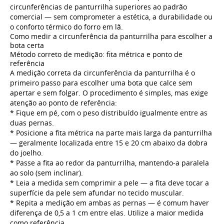
circunferências de panturrilha superiores ao padrão
comercial — sem comprometer a estética, a durabilidade ou
o conforto térmico do forro em lã.
Como medir a circunferência da panturrilha para escolher a
bota certa
Método correto de medição: fita métrica e ponto de
referência
A medição correta da circunferência da panturrilha é o
primeiro passo para escolher uma bota que calce sem
apertar e sem folgar. O procedimento é simples, mas exige
atenção ao ponto de referência:
* Fique em pé, com o peso distribuído igualmente entre as
duas pernas.
* Posicione a fita métrica na parte mais larga da panturrilha
— geralmente localizada entre 15 e 20 cm abaixo da dobra
do joelho.
* Passe a fita ao redor da panturrilha, mantendo-a paralela
ao solo (sem inclinar).
* Leia a medida sem comprimir a pele — a fita deve tocar a
superfície da pele sem afundar no tecido muscular.
* Repita a medição em ambas as pernas — é comum haver
diferença de 0,5 a 1 cm entre elas. Utilize a maior medida
como referência.