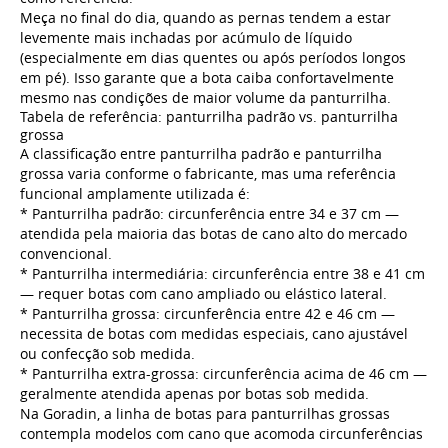
Meça no final do dia, quando as pernas tendem a estar
levemente mais inchadas por acúmulo de líquido
(especialmente em dias quentes ou após períodos longos
em pé). Isso garante que a bota caiba confortavelmente
mesmo nas condições de maior volume da panturrilha.
Tabela de referência: panturrilha padrão vs. panturrilha
grossa
A classificação entre panturrilha padrão e panturrilha
grossa varia conforme o fabricante, mas uma referência
funcional amplamente utilizada é:
* Panturrilha padrão: circunferência entre 34 e 37 cm —
atendida pela maioria das botas de cano alto do mercado
convencional.
* Panturrilha intermediária: circunferência entre 38 e 41 cm
— requer botas com cano ampliado ou elástico lateral.
* Panturrilha grossa: circunferência entre 42 e 46 cm —
necessita de botas com medidas especiais, cano ajustável
ou confecção sob medida.
* Panturrilha extra-grossa: circunferência acima de 46 cm —
geralmente atendida apenas por botas sob medida.
Na Goradin, a linha de botas para panturrilhas grossas
contempla modelos com cano que acomoda circunferências