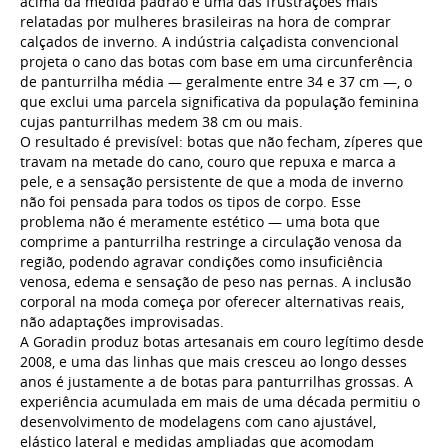
acima da medida padrão é uma das frustrações mais
relatadas por mulheres brasileiras na hora de comprar
calçados de inverno. A indústria calçadista convencional
projeta o cano das botas com base em uma circunferência
de panturrilha média — geralmente entre 34 e 37 cm —, o
que exclui uma parcela significativa da população feminina
cujas panturrilhas medem 38 cm ou mais.
O resultado é previsível: botas que não fecham, zíperes que
travam na metade do cano, couro que repuxa e marca a
pele, e a sensação persistente de que a moda de inverno
não foi pensada para todos os tipos de corpo. Esse
problema não é meramente estético — uma bota que
comprime a panturrilha restringe a circulação venosa da
região, podendo agravar condições como insuficiência
venosa, edema e sensação de peso nas pernas. A inclusão
corporal na moda começa por oferecer alternativas reais,
não adaptações improvisadas.
A Goradin produz botas artesanais em couro legítimo desde
2008, e uma das linhas que mais cresceu ao longo desses
anos é justamente a de botas para panturrilhas grossas. A
experiência acumulada em mais de uma década permitiu o
desenvolvimento de modelagens com cano ajustável,
elástico lateral e medidas ampliadas que acomodam