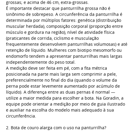
grossas; e acima de 46 cm, extra-grossas.
É importante destacar que panturrilha grossa não é
sinônimo de sobrepeso. A circunferência da panturrilha é
determinada por múltiplos fatores: genética (distribuição
muscular herdada), composição corporal (proporção entre
músculo e gordura na região), nível de atividade física
(praticantes de corrida, ciclismo e musculação
frequentemente desenvolvem panturrilhas volumosas) e até
retenção de líquido. Mulheres com biotipo mesomorfo ou
endomorfo tendem a apresentar panturrilhas mais largas
independentemente do peso total.
A medição deve ser feita em pé, com a fita métrica
posicionada na parte mais larga sem comprimir a pele,
preferencialmente no final do dia (quando o volume da
perna pode estar levemente aumentado por acúmulo de
líquido). A diferença entre as duas pernas é normal —
utilize a maior medida para escolher a bota. Na Goradin, a
equipe pode orientar a medição por meio de guia ilustrado
e auxiliar na escolha do modelo mais adequado à sua
circunferência.
2. Bota de couro alarga com o uso na panturrilha?