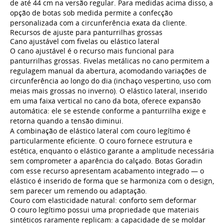
de até 44 cm na versão regular. Para medidas acima disso, a
opção de botas sob medida permite a confecção
personalizada com a circunferência exata da cliente.
Recursos de ajuste para panturrilhas grossas
Cano ajustável com fivelas ou elástico lateral
O cano ajustável é o recurso mais funcional para
panturrilhas grossas. Fivelas metálicas no cano permitem a
regulagem manual da abertura, acomodando variações de
circunferência ao longo do dia (inchaço vespertino, uso com
meias mais grossas no inverno). O elástico lateral, inserido
em uma faixa vertical no cano da bota, oferece expansão
automática: ele se estende conforme a panturrilha exige e
retorna quando a tensão diminui.
A combinação de elástico lateral com couro legítimo é
particularmente eficiente. O couro fornece estrutura e
estética, enquanto o elástico garante a amplitude necessária
sem comprometer a aparência do calçado. Botas Goradin
com esse recurso apresentam acabamento integrado — o
elástico é inserido de forma que se harmoniza com o design,
sem parecer um remendo ou adaptação.
Couro com elasticidade natural: conforto sem deformar
O couro legítimo possui uma propriedade que materiais
sintéticos raramente replicam: a capacidade de se moldar