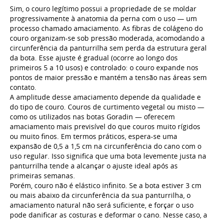
Sim, o couro legítimo possui a propriedade de se moldar
progressivamente à anatomia da perna com o uso — um
processo chamado amaciamento. As fibras de colágeno do
couro organizam-se sob pressão moderada, acomodando a
circunferência da panturrilha sem perda da estrutura geral
da bota. Esse ajuste é gradual (ocorre ao longo dos
primeiros 5 a 10 usos) e controlado: o couro expande nos
pontos de maior pressão e mantém a tensão nas áreas sem
contato.
A amplitude desse amaciamento depende da qualidade e
do tipo de couro. Couros de curtimento vegetal ou misto —
como os utilizados nas botas Goradin — oferecem
amaciamento mais previsível do que couros muito rígidos
ou muito finos. Em termos práticos, espera-se uma
expansão de 0,5 a 1,5 cm na circunferência do cano com o
uso regular. Isso significa que uma bota levemente justa na
panturrilha tende a alcançar o ajuste ideal após as
primeiras semanas.
Porém, couro não é elástico infinito. Se a bota estiver 3 cm
ou mais abaixo da circunferência da sua panturrilha, o
amaciamento natural não será suficiente, e forçar o uso
pode danificar as costuras e deformar o cano. Nesse caso, a