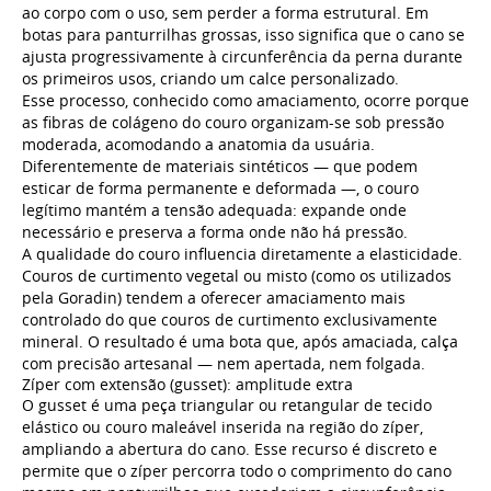
ao corpo com o uso, sem perder a forma estrutural. Em
botas para panturrilhas grossas, isso significa que o cano se
ajusta progressivamente à circunferência da perna durante
os primeiros usos, criando um calce personalizado.
Esse processo, conhecido como amaciamento, ocorre porque
as fibras de colágeno do couro organizam-se sob pressão
moderada, acomodando a anatomia da usuária.
Diferentemente de materiais sintéticos — que podem
esticar de forma permanente e deformada —, o couro
legítimo mantém a tensão adequada: expande onde
necessário e preserva a forma onde não há pressão.
A qualidade do couro influencia diretamente a elasticidade.
Couros de curtimento vegetal ou misto (como os utilizados
pela Goradin) tendem a oferecer amaciamento mais
controlado do que couros de curtimento exclusivamente
mineral. O resultado é uma bota que, após amaciada, calça
com precisão artesanal — nem apertada, nem folgada.
Zíper com extensão (gusset): amplitude extra
O gusset é uma peça triangular ou retangular de tecido
elástico ou couro maleável inserida na região do zíper,
ampliando a abertura do cano. Esse recurso é discreto e
permite que o zíper percorra todo o comprimento do cano