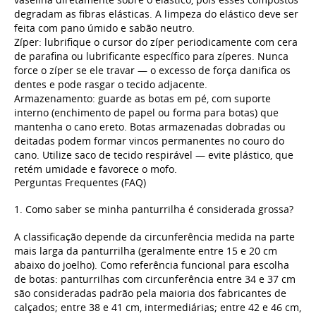
degradam as fibras elásticas. A limpeza do elástico deve ser
feita com pano úmido e sabão neutro.
Zíper: lubrifique o cursor do zíper periodicamente com cera
de parafina ou lubrificante específico para zíperes. Nunca
force o zíper se ele travar — o excesso de força danifica os
dentes e pode rasgar o tecido adjacente.
Armazenamento: guarde as botas em pé, com suporte
interno (enchimento de papel ou forma para botas) que
mantenha o cano ereto. Botas armazenadas dobradas ou
deitadas podem formar vincos permanentes no couro do
cano. Utilize saco de tecido respirável — evite plástico, que
retém umidade e favorece o mofo.
Perguntas Frequentes (FAQ)
1. Como saber se minha panturrilha é considerada grossa?
A classificação depende da circunferência medida na parte
mais larga da panturrilha (geralmente entre 15 e 20 cm
abaixo do joelho). Como referência funcional para escolha
de botas: panturrilhas com circunferência entre 34 e 37 cm
são consideradas padrão pela maioria dos fabricantes de
calçados; entre 38 e 41 cm, intermediárias; entre 42 e 46 cm,