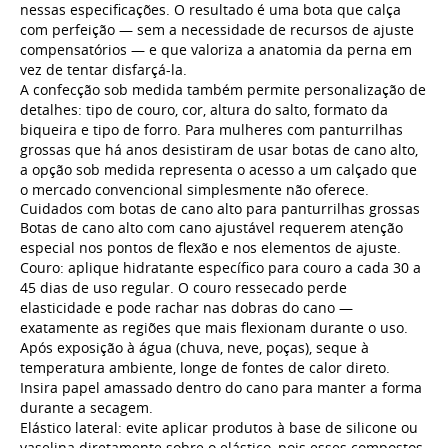
nessas especificações. O resultado é uma bota que calça
com perfeição — sem a necessidade de recursos de ajuste
compensatórios — e que valoriza a anatomia da perna em
vez de tentar disfarçá-la.
A confecção sob medida também permite personalização de
detalhes: tipo de couro, cor, altura do salto, formato da
biqueira e tipo de forro. Para mulheres com panturrilhas
grossas que há anos desistiram de usar botas de cano alto,
a opção sob medida representa o acesso a um calçado que
o mercado convencional simplesmente não oferece.
Cuidados com botas de cano alto para panturrilhas grossas
Botas de cano alto com cano ajustável requerem atenção
especial nos pontos de flexão e nos elementos de ajuste.
Couro: aplique hidratante específico para couro a cada 30 a
45 dias de uso regular. O couro ressecado perde
elasticidade e pode rachar nas dobras do cano —
exatamente as regiões que mais flexionam durante o uso.
Após exposição à água (chuva, neve, poças), seque à
temperatura ambiente, longe de fontes de calor direto.
Insira papel amassado dentro do cano para manter a forma
durante a secagem.
Elástico lateral: evite aplicar produtos à base de silicone ou
vaselina diretamente sobre o elástico, pois esses compostos