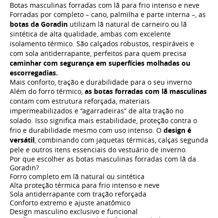
Botas masculinas forradas com lã para frio intenso e neve
Forradas por completo – cano, palmilha e parte interna –, as
botas da Goradin
utilizam lã natural de carneiro ou lã
sintética de alta qualidade, ambas com excelente
isolamento térmico. São calçados robustos, respiráveis e
com sola antiderrapante, perfeitos para quem precisa
caminhar com segurança em superfícies molhadas ou
escorregadias.
Mais conforto, tração e durabilidade para o seu inverno
Além do forro térmico,
as botas forradas com lã masculinas
contam com estrutura reforçada, materiais
impermeabilizados e “agarradeiras” de alta tração no
solado. Isso significa mais estabilidade, proteção contra o
frio e durabilidade mesmo com uso intenso. O
design é
versátil
, combinando com jaquetas térmicas, calças segunda
pele e outros itens essenciais do vestuário de inverno.
Por que escolher as botas masculinas forradas com lã da
Goradin?
Forro completo em lã natural ou sintética
Alta proteção térmica para frio intenso e neve
Sola antiderrapante com tração reforçada
Conforto extremo e ajuste anatômico
Design masculino exclusivo e funcional