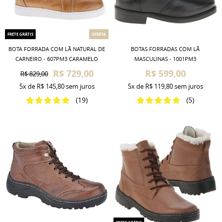
FRETE GRÁTIS
OFERTA
BOTA FORRADA COM LÃ NATURAL DE
BOTAS FORRADAS COM LÃ
CARNEIRO - 607PM3 CARAMELO
MASCULINAS - 1001PM3
R$ 729,00
R$ 599,00
R$ 829,00
5x
de
R$ 145,80
sem juros
5x
de
R$ 119,80
sem juros
(19)
(5)