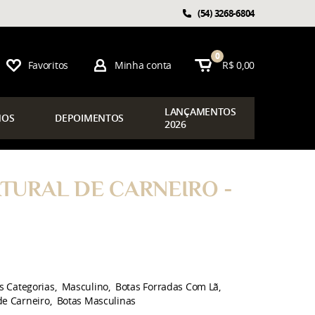
(54)
3268-6804
0
Favoritos
Minha conta
R$ 0,00
LAN
ÇAMENTOS
OS
DEPOIMENTOS
2026
TURAL DE CARNEIRO -
s Categorias
Masculino
Botas Forradas Com Lã
de Carneiro
Botas Masculinas