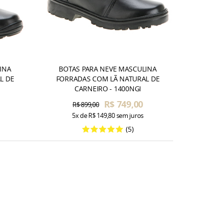
INA
BOTAS PARA NEVE MASCULINA
L DE
FORRADAS COM LÃ NATURAL DE
CARNEIRO - 1400NGI
R$ 749,00
R$ 899,00
5x
de
R$ 149,80
sem juros
(5)