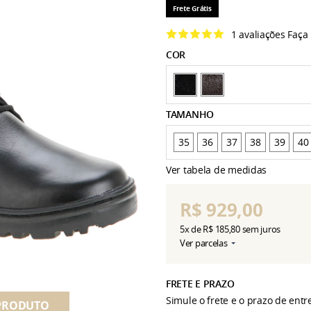
Frete Grátis
1 avaliações
Faça
COR
TAMANHO
35
36
37
38
39
40
Ver tabela de medidas
R$ 929,00
5x
de
R$ 185,80
sem juros
Ver parcelas
FRETE E PRAZO
Simule o frete e o prazo de ent
PRODUTO