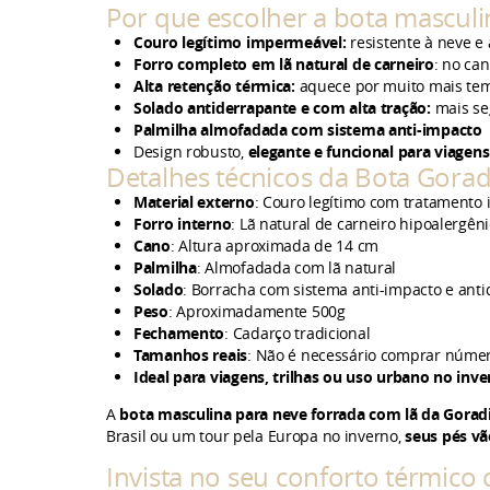
Por que escolher a bota mascul
Couro legítimo
impermeável
:
resistente à neve e
Forro completo em lã natural de carneiro
: no ca
Alta retenção térmica:
aquece por muito mais temp
Solado antiderrapante e com alta tração:
mais se
Palmilha almofadada com sistema anti-impacto
Design robusto,
elegante e funcional para viagen
Detalhes técnicos da Bota Gorad
Material externo
: Couro legítimo com tratamento
Forro interno
: Lã natural de carneiro hipoalergên
Cano
: Altura aproximada de 14 cm
Palmilha
: Almofadada com lã natural
Solado
: Borracha com sistema anti-impacto e ant
Peso
: Aproximadamente 500g
Fechamento
: Cadarço tradicional
Tamanhos reais
: Não é necessário comprar núme
Ideal para viagens, trilhas ou uso urbano no inv
A
bota
masculina para neve forrada com lã da Gorad
Brasil ou um tour pela Europa no inverno,
seus pés vã
Invista no seu conforto térmico