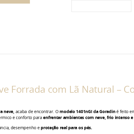
ve Forrada com Lã Natural – Co
ra neve
,
acaba de encontrar. O
modelo 1401nGI da Goradin
é feito e
érmico e conforto para
enfrentar ambientes com neve, frio intenso e
gância, desempenho e
proteção real para os pés.