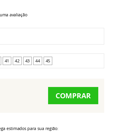
 uma avaliação
41
42
43
44
45
COMPRAR
rega estimados para sua região: