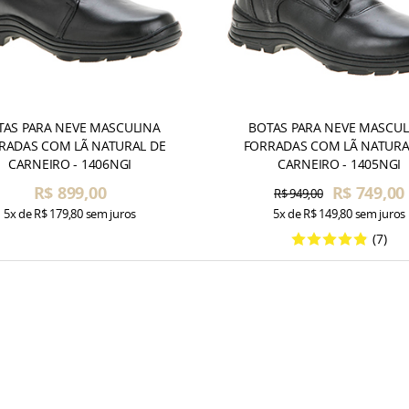
TAS PARA NEVE MASCULINA
BOTAS PARA NEVE MASCUL
RADAS COM LÃ NATURAL DE
FORRADAS COM LÃ NATURA
CARNEIRO - 1406NGI
CARNEIRO - 1405NGI
R$ 899,00
R$ 749,00
R$ 949,00
5x
de
R$ 179,80
sem juros
5x
de
R$ 149,80
sem juros
(7)