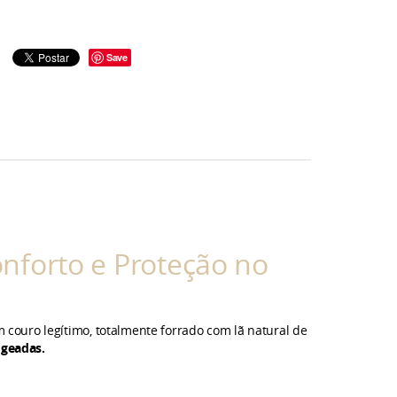
Save
nforto e Proteção no
m couro legítimo, totalmente forrado com lã natural de
 geadas.