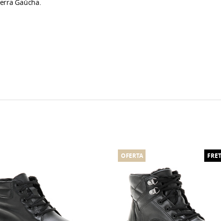
Serra Gaúcha.
OFERTA
FRET