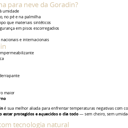
ina para neve da Goradin?
 à umidade
no, no pé e na palmilha
o que materiais sintéticos
gurança em pisos escorregadios
s
nacionais e internacionais
in
impermeabilizante
ica
iderrapante
ro maior
erno
in
é sua melhor aliada para enfrentar temperaturas negativas com co
o estar protegidos e aquecidos o dia todo
— sem cheiro, sem umidad
 com tecnologia natural