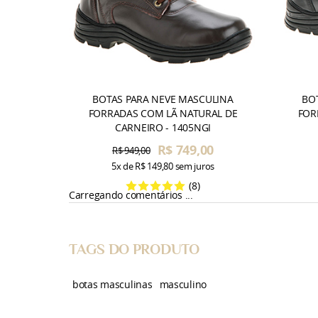
BOTAS PARA NEVE MASCULINA
BO
FORRADAS COM LÃ NATURAL DE
FOR
CARNEIRO - 1405NGI
R$ 749,00
R$ 949,00
5x
de
R$ 149,80
sem juros
(8)
Carregando comentários ...
TAGS DO PRODUTO
botas masculinas
masculino