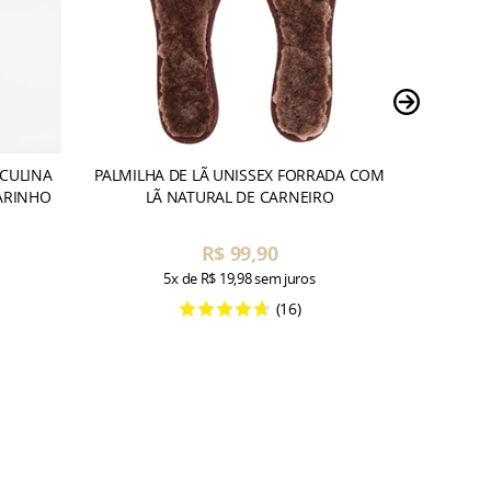
SCULINA
PALMILHA DE LÃ UNISSEX FORRADA COM
MEIA TÉ
MARINHO
LÃ NATURAL DE CARNEIRO
R$ 99,90
5x
de
R$ 19,98
sem juros
(16)