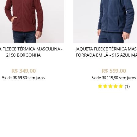
A FLEECE TÉRMICA MASCULINA -
JAQUETA FLEECE TÉRMICA MA
2150 BORGONHA
FORRADA EM LÃ - 915 AZUL 
R$ 349,00
R$ 599,00
5x
de
R$ 69,80
sem juros
5x
de
R$ 119,80
sem juros
(1)