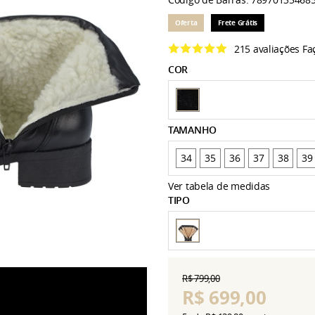
Oferta
Frete Grátis
215 avaliações
Fa
COR
TAMANHO
34
35
36
37
38
39
Ver tabela de medidas
TIPO
R$ 799,00
R$ 699,00