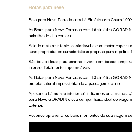
Botas para neve
Bota para Neve Forrada com Lã Sintética em Couro 100%
As Botas para Neve Forradas com Lã sintética GORADIN sã
palmilha de alto conforto.
Solado mais resistente, confortável e com maior espessu
suas propriedades características próprias para repelir o
São botas ideais para usar no Inverno em baixas temper
intenso. Totalmente impermeáveis.
As Botas para Neve Forradas com Lã sintética GORADIN 
protetor lateral impossibilitando a passagem do frio.
Apesar da Lã no seu interior, só indicamos uma numeração
para Neve GORADIN é sua companheira ideal de viagem, 
Exterior.
Podendo aproveitar os bons momentos de sua viagem sem