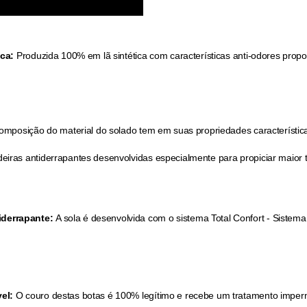
ica:
Produzida 100% em lã sintética com características anti-odores pro
omposição do material do solado tem em suas propriedades características
deiras antiderrapantes desenvolvidas especialmente para propiciar maio
iderrapante:
A sola é desenvolvida com o sistema Total Confort - Sistem
el:
O couro destas botas é 100% legítimo e recebe um tratamento imperm