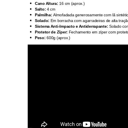
Cano Altura:
16 cm (aprox.)
Salto:
4 cm
Palmilha:
Almofadada generosamente com lã sintétic
Solado:
Em borracha com agarradeiras de alta traçã
Sistema Anti-Impacto e Antiderrapante:
Solado com
Protetor de Zíper:
Fechamento em zíper com protetor 
Peso:
600g (aprox.)