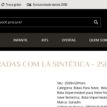
Troca grátis
Exclusividade desde 2008
INFANTIL
KITS
OFERTAS
QUEM
SOM
ADAS COM LÃ SINTÉTICA - 25
Sku:
2500nGIPreto
Categoria:
Botas Para Neve
Bot
Bota Impermeável para Neve Fe
neve feminino
Bota Impermeáv
Marca:
Goradin
Código de Barras:
78970135468