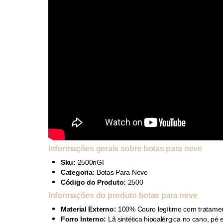
Informações gerais sobre botas para neve
Sku:
2500nGI
Categoria:
Botas Para Neve
Código do Produto:
2500
Informações do produto botas para neve
Material Externo:
100% Couro legítimo com tratamen
Forro Interno:
Lã sintética hipoalérgica no cano, pé 