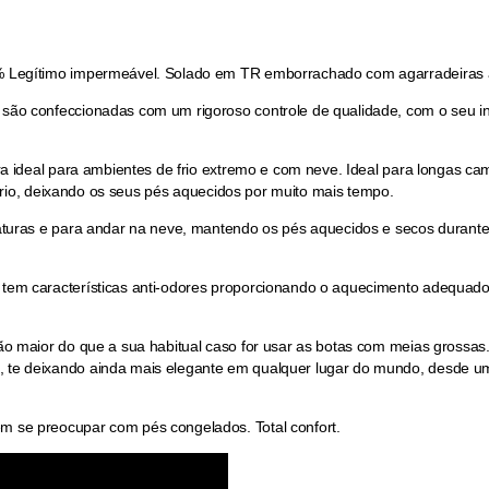
 Legítimo impermeável. Solado em TR emborrachado com agarradeiras an
o confeccionadas com um rigoroso controle de qualidade, com o seu inte
ra ideal para ambientes de frio extremo e com neve. Ideal para longas c
 frio, deixando os seus pés aquecidos por muito mais tempo.
aturas e para andar na neve, mantendo os pés aquecidos e secos durante
tem características anti-odores proporcionando o aquecimento adequado
 maior do que a sua habitual caso for usar as botas com meias grossas. A
te deixando ainda mais elegante em qualquer lugar do mundo, desde um
 se preocupar com pés congelados. Total confort.