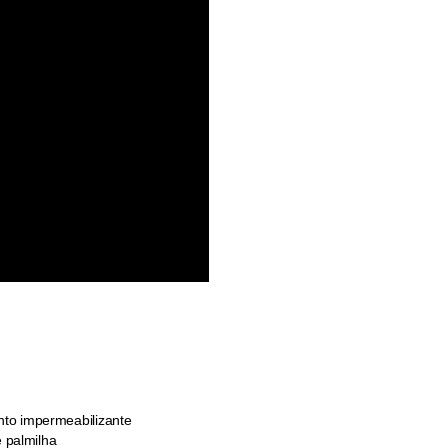
to impermeabilizante
e palmilha