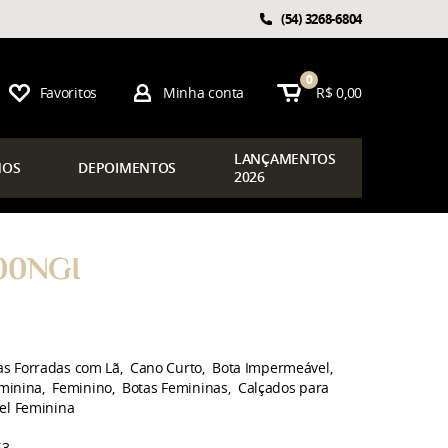
(54)
3268-6804
0
Favoritos
Minha conta
R$ 0,00
LAN
ÇAMENTOS
OS
DEPOIMENTOS
2026
00NGI
as Forradas com Lã
Cano Curto
Bota Impermeável
minina
Feminino
Botas Femininas
Calçados para
el Feminina
53