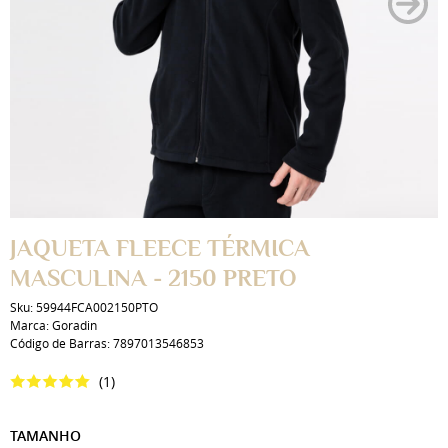
JAQUETA FLEECE TÉRMICA
MASCULINA - 2150 PRETO
Sku:
59944FCA002150PTO
Marca:
Goradin
Código de Barras:
7897013546853
(1)
TAMANHO