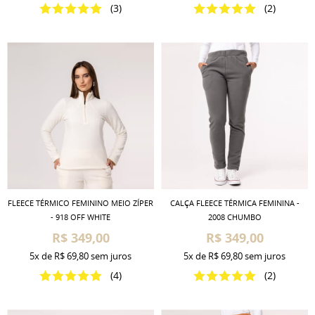
(3)
(2)
FLEECE TÉRMICO FEMININO MEIO ZÍPER
CALÇA FLEECE TÉRMICA FEMININA -
- 918 OFF WHITE
2008 CHUMBO
R$ 349,00
R$ 349,00
5x
de
R$ 69,80
sem juros
5x
de
R$ 69,80
sem juros
(4)
(2)