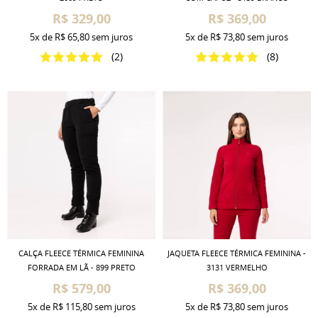
R$ 329,00
R$ 369,00
5x
de
R$ 65,80
sem juros
5x
de
R$ 73,80
sem juros
(2)
(8)
CALÇA FLEECE TÉRMICA FEMININA
JAQUETA FLEECE TÉRMICA FEMININA -
FORRADA EM LÃ - 899 PRETO
3131 VERMELHO
R$ 579,00
R$ 369,00
5x
de
R$ 115,80
sem juros
5x
de
R$ 73,80
sem juros