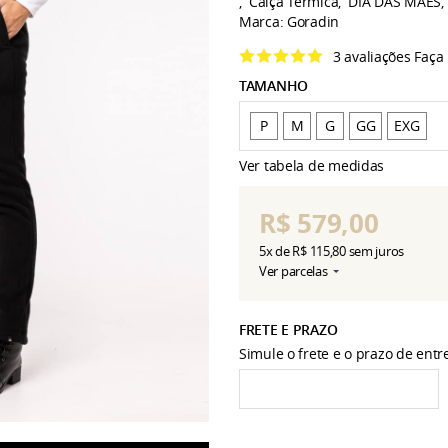
Calça Térmica
DIA DAS MÃES
Marca:
Goradin
3 avaliações
Faça
TAMANHO
P
M
G
GG
EXG
Ver tabela de medidas
R$ 579,00
5x
de
R$ 115,80
sem juros
Ver parcelas
FRETE E PRAZO
Simule o frete e o prazo de ent