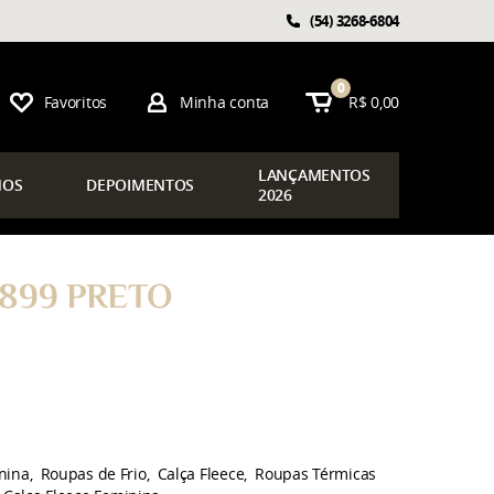
(54)
3268-6804
0
Favoritos
Minha conta
R$ 0,00
LAN
ÇAMENTOS
OS
DEPOIMENTOS
2026
899 PRETO
nina
Roupas de Frio
Calça Fleece
Roupas Térmicas