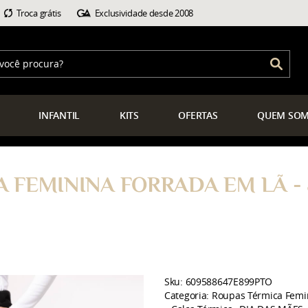
Troca grátis
Exclusividade desde 2008
INFANTIL
KITS
OFERTAS
QUEM
SOM
 FEMININA FORRADA EM LÃ - 
Sku:
609588647E899PTO
Categoria:
Roupas Térmica Femi