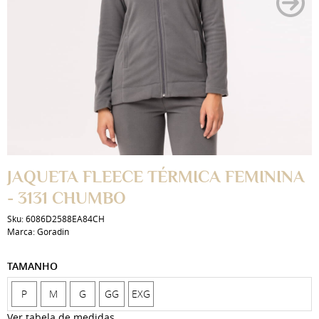
JAQUETA FLEECE TÉRMICA FEMININA
- 3131 CHUMBO
Sku:
6086D2588EA84CH
Marca:
Goradin
TAMANHO
P
M
G
GG
EXG
Ver tabela de medidas