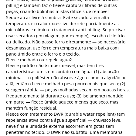
pilling e também faz o fleece capturar fibras de outras
peças, criando bolinhas mistas difíceis de remover.
Seque ao ar livre à sombra. Evite secadora em alta
temperatura: o calor excessivo derrete parcialmente as
microfibras e elimina o tratamento anti-pilling. Se precisar
usar secadora (em viagem, por exemplo), escolha ciclo frio
ou delicado. Não passe ferro diretamente — se necessário
desamassar, use ferro em temperatura mais baixa com
pano úmido entre o ferro e o tecido.
Fleece molhada ou repele água?
Fleece padrão não é impermeável, mas tem três
características úteis em contato com água: (1) absorção
mínima — o poliéster não absorve água como o algodão ou
a lã, então o fleece molhado pesa pouco mais que seco; (2)
secagem rápida — peças molhadas secam em poucas horas,
frequentemente já durante o uso; (3) isolamento mantido
em parte — fleece úmido aquece menos que seco, mas
mantém função residual.
Fleece com tratamento DWR (durable water repellent) tem
repelência ativa contra água superficial — chuvisco leve,
neve fina e umidade externa escorrem em gotas sem
penetrar no tecido. O DWR não substitui uma membrana