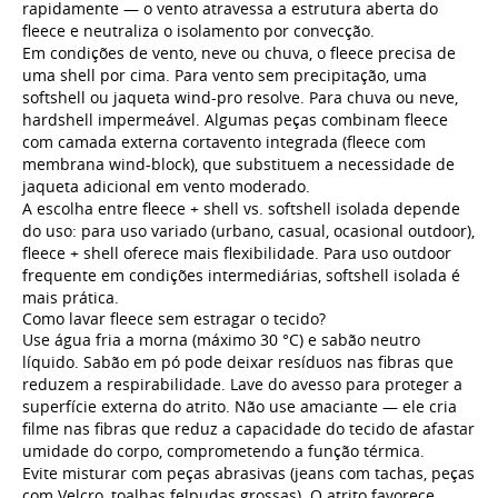
rapidamente — o vento atravessa a estrutura aberta do
fleece e neutraliza o isolamento por convecção.
Em condições de vento, neve ou chuva, o fleece precisa de
uma shell por cima. Para vento sem precipitação, uma
softshell ou jaqueta wind-pro resolve. Para chuva ou neve,
hardshell impermeável. Algumas peças combinam fleece
com camada externa cortavento integrada (fleece com
membrana wind-block), que substituem a necessidade de
jaqueta adicional em vento moderado.
A escolha entre fleece + shell vs. softshell isolada depende
do uso: para uso variado (urbano, casual, ocasional outdoor),
fleece + shell oferece mais flexibilidade. Para uso outdoor
frequente em condições intermediárias, softshell isolada é
mais prática.
Como lavar fleece sem estragar o tecido?
Use água fria a morna (máximo 30 °C) e sabão neutro
líquido. Sabão em pó pode deixar resíduos nas fibras que
reduzem a respirabilidade. Lave do avesso para proteger a
superfície externa do atrito. Não use amaciante — ele cria
filme nas fibras que reduz a capacidade do tecido de afastar
umidade do corpo, comprometendo a função térmica.
Evite misturar com peças abrasivas (jeans com tachas, peças
com Velcro, toalhas felpudas grossas). O atrito favorece