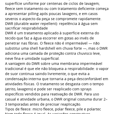
superfície uniforme por centenas de ciclos de lavagem;
fleece sem tratamento ou com tratamento deficiente começa
a apresentar pilling após poucas lavagens, e em casos
severos o aspecto da peça se compromete rapidamente.
DWR (durable water repellent): repelência à água sem
sacrificar respirabilidade
DWR é um tratamento aplicado à superfície externa do
tecido que faz a água escorrer em gotas ao invés de
penetrar nas fibras. O fleece não é impermeável — não
substitui uma shell hardshell em chuva forte —, mas o DWR
adiciona uma camada de proteção contra chuvisco leve,
neve fina e umidade superficial.
A vantagem do DWR sobre uma membrana impermeável
tradicional é que ele não bloqueia a respirabilidade: o vapor
de suor continua saindo livremente, o que evita a
condensação interna que tornaria a peça desconfortável em
atividades físicas. O tratamento se desgasta com o tempo
(atrito, lavagens) e pode ser reaplicado com sprays
específicos vendidos para reativação de DWR. Para uso
casual e atividade urbana, o DWR original costuma durar 2–
3 temporadas antes de precisar reaplicação.
Tipos de fleece: micro fleece, polar fleece, pile e polartec
Nem todo fleece é igual. As variações construtivas