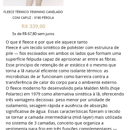
FLEECE TÉRMICO FEMININO CANELADO
COM CAPUZ - 3190 PÉROLA
R$ 339,00
5x
de
R$ 67,80
sem juros
O que é fleece e por que ele aquece tanto
Fleece é um tecido sintético de poliéster com estrutura de
pile — fios escovados em ambos os lados que formam uma
superfície felpuda capaz de aprisionar ar entre as fibras.
Esse princípio de retenção de ar estático é o mesmo que
torna a lã natural eficiente como isolante térmico: as
microbolsas de ar funcionam como barreira contra a
transferência de calor do corpo para o ambiente externo.
O fleece moderno foi desenvolvido pela Malden Mills (hoje
Polartec) em 1979 como alternativa sintética à lã, oferecendo
três vantagens decisivas: peso menor por unidade de
isolamento, secagem rápida e ausência de absorção
significativa de água. Essas características fizeram o tecido
se tornar a camada intermediária (mid-layer) mais utilizada
no sistema de 3 camadas, conceito que organiza a
vestimenta para frio em três funções complementares —