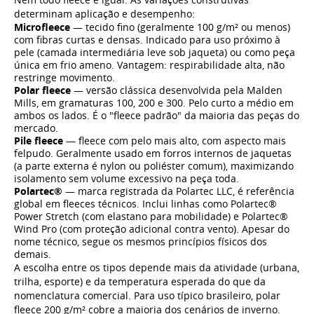
determinam aplicação e desempenho:
Microfleece
— tecido fino (geralmente 100 g/m² ou menos)
com fibras curtas e densas. Indicado para uso próximo à
pele (camada intermediária leve sob jaqueta) ou como peça
única em frio ameno. Vantagem: respirabilidade alta, não
restringe movimento.
Polar fleece
— versão clássica desenvolvida pela Malden
Mills, em gramaturas 100, 200 e 300. Pelo curto a médio em
ambos os lados. É o "fleece padrão" da maioria das peças do
mercado.
Pile fleece
— fleece com pelo mais alto, com aspecto mais
felpudo. Geralmente usado em forros internos de jaquetas
(a parte externa é nylon ou poliéster comum), maximizando
isolamento sem volume excessivo na peça toda.
Polartec®
— marca registrada da Polartec LLC, é referência
global em fleeces técnicos. Inclui linhas como Polartec®
Power Stretch (com elastano para mobilidade) e Polartec®
Wind Pro (com proteção adicional contra vento). Apesar do
nome técnico, segue os mesmos princípios físicos dos
demais.
A escolha entre os tipos depende mais da atividade (urbana,
trilha, esporte) e da temperatura esperada do que da
nomenclatura comercial. Para uso típico brasileiro, polar
fleece 200 g/m² cobre a maioria dos cenários de inverno.