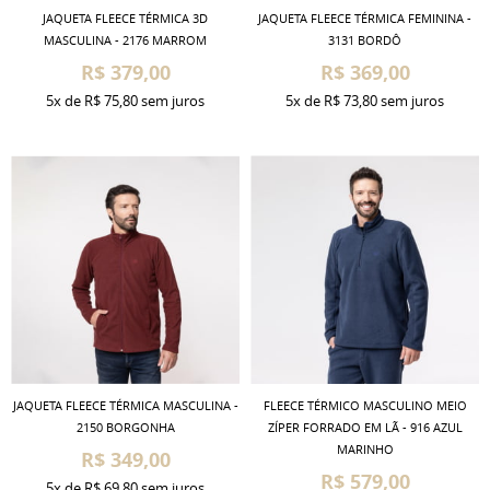
JAQUETA FLEECE TÉRMICA 3D
JAQUETA FLEECE TÉRMICA FEMININA -
MASCULINA - 2176 MARROM
3131 BORDÔ
R$ 379,00
R$ 369,00
5x
de
R$ 75,80
sem juros
5x
de
R$ 73,80
sem juros
JAQUETA FLEECE TÉRMICA MASCULINA -
FLEECE TÉRMICO MASCULINO MEIO
2150 BORGONHA
ZÍPER FORRADO EM LÃ - 916 AZUL
MARINHO
R$ 349,00
R$ 579,00
5x
de
R$ 69,80
sem juros