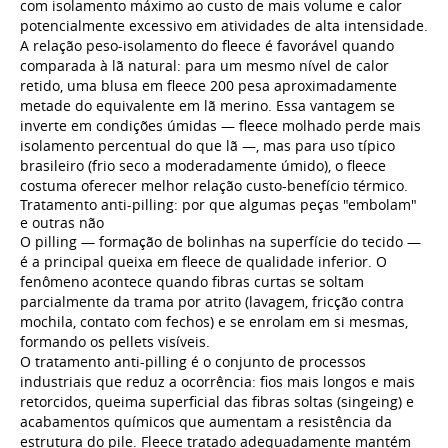
com isolamento máximo ao custo de mais volume e calor
potencialmente excessivo em atividades de alta intensidade.
A relação peso-isolamento do fleece é favorável quando
comparada à lã natural: para um mesmo nível de calor
retido, uma blusa em fleece 200 pesa aproximadamente
metade do equivalente em lã merino. Essa vantagem se
inverte em condições úmidas — fleece molhado perde mais
isolamento percentual do que lã —, mas para uso típico
brasileiro (frio seco a moderadamente úmido), o fleece
costuma oferecer melhor relação custo-benefício térmico.
Tratamento anti-pilling: por que algumas peças "embolam"
e outras não
O pilling — formação de bolinhas na superfície do tecido —
é a principal queixa em fleece de qualidade inferior. O
fenômeno acontece quando fibras curtas se soltam
parcialmente da trama por atrito (lavagem, fricção contra
mochila, contato com fechos) e se enrolam em si mesmas,
formando os pellets visíveis.
O tratamento anti-pilling é o conjunto de processos
industriais que reduz a ocorrência: fios mais longos e mais
retorcidos, queima superficial das fibras soltas (singeing) e
acabamentos químicos que aumentam a resistência da
estrutura do pile. Fleece tratado adequadamente mantém