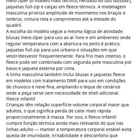
meio-zíper (o modelo mais técnico, herdado do uso outdoor),
jaquetas full-zip e calças em fleece térmico. A modelagem
masculina prioriza amplitude de movimento nos braços e
ombros, cintura reta e comprimento até a metade do
quadril.
A escolha do modelo segue a mesma lógica de atividade:
blusas meio-zíper para uso ao ar livre e em ambientes onde
regular temperatura com a abertura no peito é prático;
jaquetas full-zip para uso urbano e situações em que
vestir/desvestir frequentemente. Para frio mais intenso, o
fleece pode ser combinado com
segunda pele masculina
por
baixo e jaqueta externa por cima.
A linha masculina também inclui
blusas e jaquetas fleece
em modelos com tratamento DWR para uso em condições
de chuvisco e neve fina, ampliando o leque de cenários
onde a peça serve sem necessidade de shell adicional.
Fleece infantil
Crianças têm relação superfície-volume corporal maior que
adultos, o que significa perda de calor mais rápida
proporcionalmente à massa. Por isso, o
fleece infantil
cumpre função térmica ainda mais relevante do que nas
linhas adulto — manter a temperatura corporal estável evita
queda de imunidade, irritabilidade e desconforto que