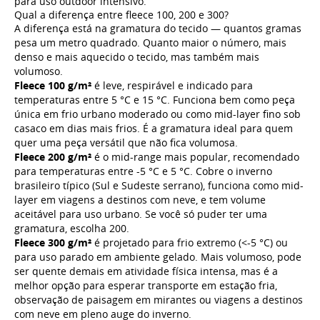
para uso outdoor intensivo.
Qual a diferença entre fleece 100, 200 e 300?
A diferença está na gramatura do tecido — quantos gramas
pesa um metro quadrado. Quanto maior o número, mais
denso e mais aquecido o tecido, mas também mais
volumoso.
Fleece 100 g/m²
é leve, respirável e indicado para
temperaturas entre 5 °C e 15 °C. Funciona bem como peça
única em frio urbano moderado ou como mid-layer fino sob
casaco em dias mais frios. É a gramatura ideal para quem
quer uma peça versátil que não fica volumosa.
Fleece 200 g/m²
é o mid-range mais popular, recomendado
para temperaturas entre -5 °C e 5 °C. Cobre o inverno
brasileiro típico (Sul e Sudeste serrano), funciona como mid-
layer em viagens a destinos com neve, e tem volume
aceitável para uso urbano. Se você só puder ter uma
gramatura, escolha 200.
Fleece 300 g/m²
é projetado para frio extremo (<-5 °C) ou
para uso parado em ambiente gelado. Mais volumoso, pode
ser quente demais em atividade física intensa, mas é a
melhor opção para esperar transporte em estação fria,
observação de paisagem em mirantes ou viagens a destinos
com neve em pleno auge do inverno.