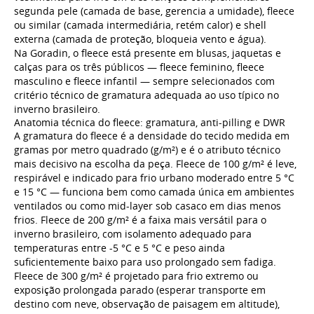
segunda pele (camada de base, gerencia a umidade), fleece
ou similar (camada intermediária, retém calor) e shell
externa (camada de proteção, bloqueia vento e água).
Na Goradin, o fleece está presente em blusas, jaquetas e
calças para os três públicos —
fleece feminino
,
fleece
masculino
e
fleece infantil
— sempre selecionados com
critério técnico de gramatura adequada ao uso típico no
inverno brasileiro.
Anatomia técnica do fleece: gramatura, anti-pilling e DWR
A gramatura do fleece é a densidade do tecido medida em
gramas por metro quadrado (g/m²) e é o atributo técnico
mais decisivo na escolha da peça. Fleece de 100 g/m² é leve,
respirável e indicado para frio urbano moderado entre 5 °C
e 15 °C — funciona bem como camada única em ambientes
ventilados ou como mid-layer sob casaco em dias menos
frios. Fleece de 200 g/m² é a faixa mais versátil para o
inverno brasileiro, com isolamento adequado para
temperaturas entre -5 °C e 5 °C e peso ainda
suficientemente baixo para uso prolongado sem fadiga.
Fleece de 300 g/m² é projetado para frio extremo ou
exposição prolongada parado (esperar transporte em
destino com neve, observação de paisagem em altitude),