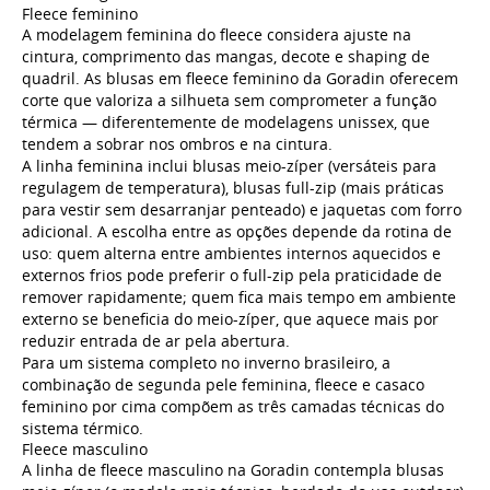
Fleece feminino
A modelagem feminina do fleece considera ajuste na
cintura, comprimento das mangas, decote e shaping de
quadril. As blusas em
fleece feminino
da Goradin oferecem
corte que valoriza a silhueta sem comprometer a função
térmica — diferentemente de modelagens unissex, que
tendem a sobrar nos ombros e na cintura.
A linha feminina inclui blusas meio-zíper (versáteis para
regulagem de temperatura), blusas full-zip (mais práticas
para vestir sem desarranjar penteado) e jaquetas com forro
adicional. A escolha entre as opções depende da rotina de
uso: quem alterna entre ambientes internos aquecidos e
externos frios pode preferir o full-zip pela praticidade de
remover rapidamente; quem fica mais tempo em ambiente
externo se beneficia do meio-zíper, que aquece mais por
reduzir entrada de ar pela abertura.
Para um sistema completo no inverno brasileiro, a
combinação de
segunda pele feminina
, fleece e
casaco
feminino
por cima compõem as três camadas técnicas do
sistema térmico.
Fleece masculino
A linha de
fleece masculino
na Goradin contempla blusas