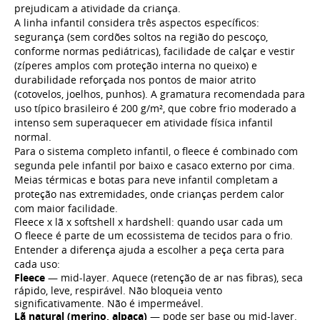
prejudicam a atividade da criança.
A linha infantil considera três aspectos específicos:
segurança (sem cordões soltos na região do pescoço,
conforme normas pediátricas), facilidade de calçar e vestir
(zíperes amplos com proteção interna no queixo) e
durabilidade reforçada nos pontos de maior atrito
(cotovelos, joelhos, punhos). A gramatura recomendada para
uso típico brasileiro é 200 g/m², que cobre frio moderado a
intenso sem superaquecer em atividade física infantil
normal.
Para o sistema completo infantil, o fleece é combinado com
segunda pele infantil
por baixo e casaco externo por cima.
Meias térmicas
e
botas para neve infantil
completam a
proteção nas extremidades, onde crianças perdem calor
com maior facilidade.
Fleece x lã x softshell x hardshell: quando usar cada um
O fleece é parte de um ecossistema de tecidos para o frio.
Entender a diferença ajuda a escolher a peça certa para
cada uso:
Fleece
— mid-layer. Aquece (retenção de ar nas fibras), seca
rápido, leve, respirável. Não bloqueia vento
significativamente. Não é impermeável.
Lã natural (merino, alpaca)
— pode ser base ou mid-layer.