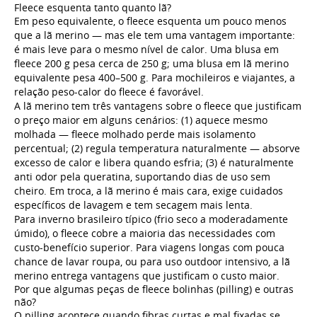
Fleece esquenta tanto quanto lã?
Em peso equivalente, o fleece esquenta um pouco menos
que a lã merino — mas ele tem uma vantagem importante:
é mais leve para o mesmo nível de calor. Uma blusa em
fleece 200 g pesa cerca de 250 g; uma blusa em lã merino
equivalente pesa 400–500 g. Para mochileiros e viajantes, a
relação peso-calor do fleece é favorável.
A lã merino tem três vantagens sobre o fleece que justificam
o preço maior em alguns cenários: (1) aquece mesmo
molhada — fleece molhado perde mais isolamento
percentual; (2) regula temperatura naturalmente — absorve
excesso de calor e libera quando esfria; (3) é naturalmente
anti odor pela queratina, suportando dias de uso sem
cheiro. Em troca, a lã merino é mais cara, exige cuidados
específicos de lavagem e tem secagem mais lenta.
Para inverno brasileiro típico (frio seco a moderadamente
úmido), o fleece cobre a maioria das necessidades com
custo-benefício superior. Para viagens longas com pouca
chance de lavar roupa, ou para uso outdoor intensivo, a lã
merino entrega vantagens que justificam o custo maior.
Por que algumas peças de fleece bolinhas (pilling) e outras
não?
O pilling acontece quando fibras curtas e mal fixadas se