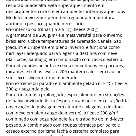
respirabilidade alta evita superaquecimento em
deslocamentos curtos e em ambientes internos aquecidos.
Modelos meio-zíper permitem regular a temperatura
abrindo o pescoço quando necessário.
Frio intenso ou trilhas (-5 a 5 °C): fleece 200 g
A gramatura de 200 g/m² é a mais versátil para o inverno
brasileiro. Cobre temperaturas de Gramado, Canela, São
Joaquim e Urupema em pleno inverno, e funciona como
mid-layer adequado para viagens a destinos com neve
(Bariloche, Santiago) em combinação com casaco externo.
Para atividades ao ar livre como caminhadas em parques,
mirantes e trilhas leves, o 200 mantém calor sem causar
suor excessivo em ritmo moderado.
Frio extremo ou parado em ambiente gelado (<-5 °C): fleece
300 g + segunda pele
Para frio intenso prolongado, especialmente em situações
de baixa atividade física (esperar transporte em estação fria,
observação de paisagem em altitude e viagens a destinos
com neve em pleno auge do inverno), o fleece 300 g/m²
combinado com segunda pele faz o trabalho de mid-layer
pesado. A combinação com
roupas térmicas
por baixo e
casaco externo por cima fecha o sistema completo para