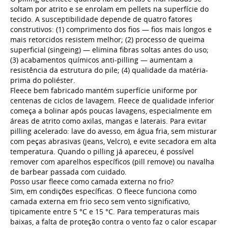
soltam por atrito e se enrolam em pellets na superfície do
tecido. A susceptibilidade depende de quatro fatores
construtivos: (1) comprimento dos fios — fios mais longos e
mais retorcidos resistem melhor; (2) processo de queima
superficial (singeing) — elimina fibras soltas antes do uso;
(3) acabamentos químicos anti-pilling — aumentam a
resistência da estrutura do pile; (4) qualidade da matéria-
prima do poliéster.
Fleece bem fabricado mantém superfície uniforme por
centenas de ciclos de lavagem. Fleece de qualidade inferior
começa a bolinar após poucas lavagens, especialmente em
áreas de atrito como axilas, mangas e laterais. Para evitar
pilling acelerado: lave do avesso, em água fria, sem misturar
com peças abrasivas (jeans, Velcro), e evite secadora em alta
temperatura. Quando o pilling já apareceu, é possível
remover com aparelhos específicos (pill remove) ou navalha
de barbear passada com cuidado.
Posso usar fleece como camada externa no frio?
Sim, em condições específicas. O fleece funciona como
camada externa em frio seco sem vento significativo,
tipicamente entre 5 °C e 15 °C. Para temperaturas mais
baixas, a falta de proteção contra o vento faz o calor escapar