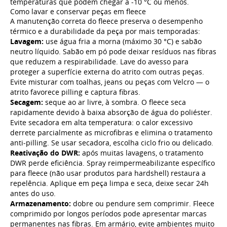
temperaturas que podem chegar a -10 °C ou menos.
Como lavar e conservar peças em fleece
A manutenção correta do fleece preserva o desempenho
térmico e a durabilidade da peça por mais temporadas:
Lavagem:
use água fria a morna (máximo 30 °C) e sabão
neutro líquido. Sabão em pó pode deixar resíduos nas fibras
que reduzem a respirabilidade. Lave do avesso para
proteger a superfície externa do atrito com outras peças.
Evite misturar com toalhas, jeans ou peças com Velcro — o
atrito favorece pilling e captura fibras.
Secagem:
seque ao ar livre, à sombra. O fleece seca
rapidamente devido à baixa absorção de água do poliéster.
Evite secadora em alta temperatura: o calor excessivo
derrete parcialmente as microfibras e elimina o tratamento
anti-pilling. Se usar secadora, escolha ciclo frio ou delicado.
Reativação do DWR:
após muitas lavagens, o tratamento
DWR perde eficiência. Spray reimpermeabilizante específico
para fleece (não usar produtos para hardshell) restaura a
repelência. Aplique em peça limpa e seca, deixe secar 24h
antes do uso.
Armazenamento:
dobre ou pendure sem comprimir. Fleece
comprimido por longos períodos pode apresentar marcas
permanentes nas fibras. Em armário, evite ambientes muito