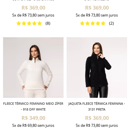
R$ 369,00
R$ 369,00
5x
de
R$ 73,80
sem juros
5x
de
R$ 73,80
sem juros
(8)
(2)
FLEECE TÉRMICO FEMININO MEIO ZÍPER
JAQUETA FLEECE TÉRMICA FEMININA -
- 918 OFF WHITE
3131 PRETA
R$ 349,00
R$ 369,00
5x
de
R$ 69,80
sem juros
5x
de
R$ 73,80
sem juros