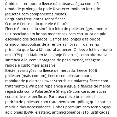
úmidos — embora o fleece não absorva água como lã,
umidade prolongada pode favorecer mofo no forro de
jaquetas com componentes mistos.
Perguntas frequentes sobre fleece
O que é fleece e do que ele é feito?
Fleece é um tecido sintético feito de poliéster (geralmente
PET reciclado em linhas modernas), com estrutura de pile
escovado dos dois lados. Os fios são longos e felpudos,
criando microbolsas de ar entre as fibras — o mesmo
princípio que faz a lã natural aquecer. O fleece foi inventado
em 1979 pela Malden Mills (hoje Polartec) como alternativa
sintética à lã, com vantagens de peso menor, secagem
rápida e custo mais acessível.
Existem variações no fleece de mercado: fleece 100%
poliéster (mais comum), fleece com elastano para
mobilidade (Polartec Power Stretch e similares), fleece com
tratamento DWR para repelência à água, e fleeces de marca
registrada como Polartec® e Sherpa® com características
construtivas específicas. Para uso típico brasileiro, fleece
padrão de poliéster com tratamento anti-pilling que cobre a
maioria das necessidades. Linhas premium com tecnologias
adicionais (DWR, elastano, antimicrobianos) são justificadas