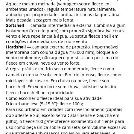
Aquece mesmo molhada (vantagem sobre fleece em
ambientes úmidos), regula temperatura naturalmente,
antiodor por propriedades antibacterianas da queratina.
Mais pesada, secagem mais lenta.
Softshell
— camada intermediária externa. Combina algum
isolamento (forro felpudo) com proteção significativa contra
vento e leve repelência à água. Substitui fleece shell em
condições intermediárias de frio e vento.
Hardshell
— camada externa de proteção. Impermeável
(membrana com coluna d'água ?10.000 mm), bloqueia o
vento totalmente, não aquece por si. Usada por cima do
fleece em chuva, neve ou vento forte.
A regra prática: em frio seco e moderado, fleece como
camada externa é suficiente. Em frio intenso, fleece como
mid-layer sob casaco. Em chuva ou neve, fleece sob
hardshell. Em vento forte sem chuva, softshell substitui
fleece+hardshell pela praticidade.
Como escolher o fleece ideal para sua atividade
Frio urbano leve (5–15 °C): fleece 100 g
Para uso urbano em cidades com inverno ameno (capitais
do Sudeste e Sul, exceto Serra Catarinense e Gaúcha em
julho), o fleece 100 g/m² oferece isolamento suficiente para
uso como peça única sobre camiseta, sem volume excessivo
que atrapalhe sob casacos sociais ou jaquetas leves. A