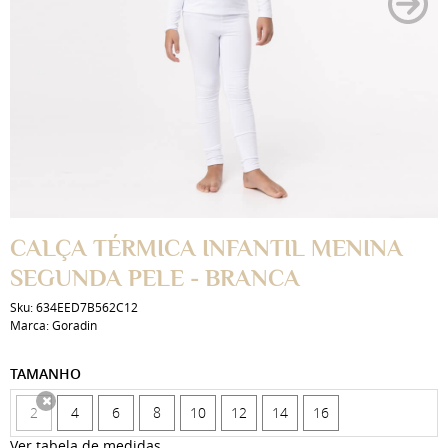
CALÇA TÉRMICA INFANTIL MENINA
SEGUNDA PELE - BRANCA
Sku:
634EED7B562C12
Marca:
Goradin
TAMANHO
2
4
6
8
10
12
14
16
x
Ver tabela de medidas