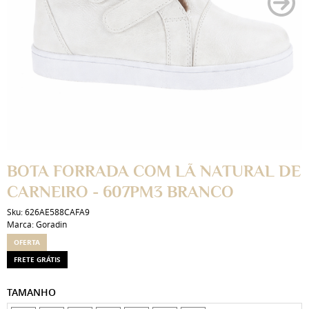
BOTA FORRADA COM LÃ NATURAL DE
CARNEIRO - 607PM3 BRANCO
Sku:
626AE588CAFA9
Marca:
Goradin
OFERTA
FRETE GRÁTIS
TAMANHO