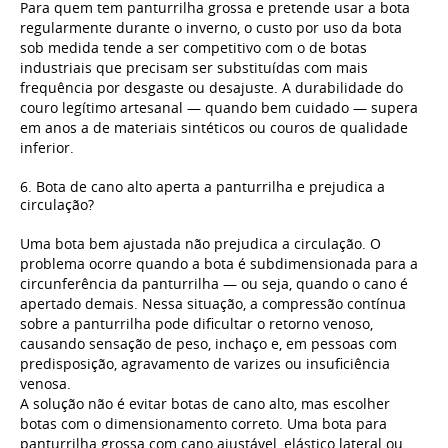
Para quem tem panturrilha grossa e pretende usar a bota
regularmente durante o inverno, o custo por uso da bota
sob medida tende a ser competitivo com o de botas
industriais que precisam ser substituídas com mais
frequência por desgaste ou desajuste. A durabilidade do
couro legítimo artesanal — quando bem cuidado — supera
em anos a de materiais sintéticos ou couros de qualidade
inferior.
6. Bota de cano alto aperta a panturrilha e prejudica a
circulação?
Uma bota bem ajustada não prejudica a circulação. O
problema ocorre quando a bota é subdimensionada para a
circunferência da panturrilha — ou seja, quando o cano é
apertado demais. Nessa situação, a compressão contínua
sobre a panturrilha pode dificultar o retorno venoso,
causando sensação de peso, inchaço e, em pessoas com
predisposição, agravamento de varizes ou insuficiência
venosa.
A solução não é evitar botas de cano alto, mas escolher
botas com o dimensionamento correto. Uma bota para
panturrilha grossa com cano ajustável, elástico lateral ou