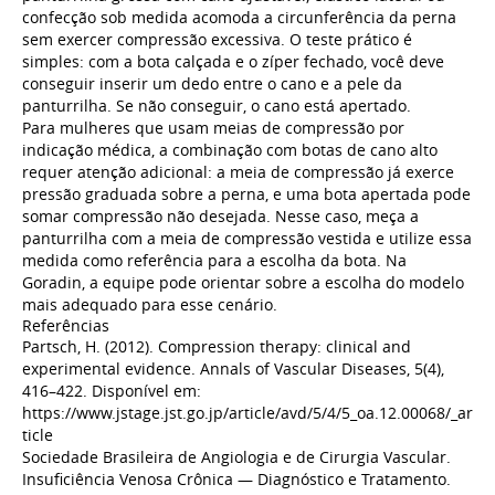
confecção sob medida acomoda a circunferência da perna
sem exercer compressão excessiva. O teste prático é
simples: com a bota calçada e o zíper fechado, você deve
conseguir inserir um dedo entre o cano e a pele da
panturrilha. Se não conseguir, o cano está apertado.
Para mulheres que usam meias de compressão por
indicação médica, a combinação com botas de cano alto
requer atenção adicional: a meia de compressão já exerce
pressão graduada sobre a perna, e uma bota apertada pode
somar compressão não desejada. Nesse caso, meça a
panturrilha com a meia de compressão vestida e utilize essa
medida como referência para a escolha da bota. Na
Goradin, a equipe pode orientar sobre a escolha do modelo
mais adequado para esse cenário.
Referências
Partsch, H. (2012). Compression therapy: clinical and
experimental evidence. Annals of Vascular Diseases, 5(4),
416–422. Disponível em:
https://www.jstage.jst.go.jp/article/avd/5/4/5_oa.12.00068/_ar
ticle
Sociedade Brasileira de Angiologia e de Cirurgia Vascular.
Insuficiência Venosa Crônica — Diagnóstico e Tratamento.