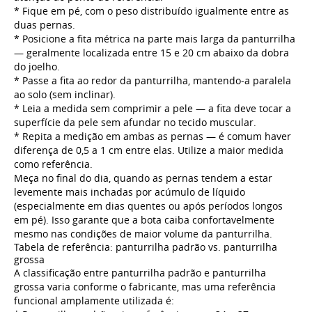
* Fique em pé, com o peso distribuído igualmente entre as
duas pernas.
* Posicione a fita métrica na parte mais larga da panturrilha
— geralmente localizada entre 15 e 20 cm abaixo da dobra
do joelho.
* Passe a fita ao redor da panturrilha, mantendo-a paralela
ao solo (sem inclinar).
* Leia a medida sem comprimir a pele — a fita deve tocar a
superfície da pele sem afundar no tecido muscular.
* Repita a medição em ambas as pernas — é comum haver
diferença de 0,5 a 1 cm entre elas. Utilize a maior medida
como referência.
Meça no final do dia, quando as pernas tendem a estar
levemente mais inchadas por acúmulo de líquido
(especialmente em dias quentes ou após períodos longos
em pé). Isso garante que a bota caiba confortavelmente
mesmo nas condições de maior volume da panturrilha.
Tabela de referência: panturrilha padrão vs. panturrilha
grossa
A classificação entre panturrilha padrão e panturrilha
grossa varia conforme o fabricante, mas uma referência
funcional amplamente utilizada é: