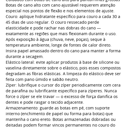
Botas de cano alto com cano ajustável requerem atenção
especial nos pontos de flexão e nos elementos de ajuste.
Couro: aplique hidratante específico para couro a cada 30 a
45 dias de uso regular. O couro ressecado perde
elasticidade e pode rachar nas dobras do cano —
exatamente as regiões que mais flexionam durante o uso.
Após exposição à água (chuva, neve, poças), seque à
temperatura ambiente, longe de fontes de calor direto.
Insira papel amassado dentro do cano para manter a forma
durante a secagem.
Elástico lateral: evite aplicar produtos à base de silicone ou
vaselina diretamente sobre o elástico, pois esses compostos
degradam as fibras elásticas. A limpeza do elástico deve ser
feita com pano úmido e sabão neutro.
Zíper: lubrifique o cursor do zíper periodicamente com cera
de parafina ou lubrificante específico para zíperes. Nunca
force o zíper se ele travar — o excesso de força danifica os
dentes e pode rasgar o tecido adjacente.
Armazenamento: guarde as botas em pé, com suporte
interno (enchimento de papel ou forma para botas) que
mantenha o cano ereto. Botas armazenadas dobradas ou
deitadas podem formar vincos permanentes no couro do