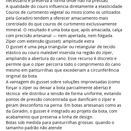
necessário e preserva a forma onde não há pressão.
A qualidade do couro influencia diretamente a elasticidade.
Couros de curtimento vegetal ou misto (como os utilizados
pela Goradin) tendem a oferecer amaciamento mais
controlado do que couros de curtimento exclusivamente
mineral. O resultado é uma bota que, após amaciada, calça
com precisão artesanal — nem apertada, nem folgada.
Zíper com extensão (gusset): amplitude extra
O gusset é uma peça triangular ou retangular de tecido
elástico ou couro maleável inserida na região do zíper,
ampliando a abertura do cano. Esse recurso é discreto e
permite que o zíper percorra todo o comprimento do cano
mesmo em panturrilhas que excederiam a circunferência
original da bota.
A vantagem do gusset sobre soluções improvisadas (como
forçar o zíper ou deixar a bota parcialmente aberta) é
técnica: ele distribui a tensão de forma uniforme, evitando
pontos de pressão concentrada que danificam o zíper e
geram desconforto na perna. Em botas artesanais como as
da Goradin, o gusset é integrado ao projeto da bota, com
acabamento que preserva a linha de design.
Botas sob medida para panturrilhas grossas: quando o
tamanho padrão não atende