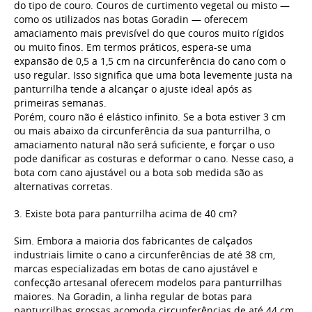
do tipo de couro. Couros de curtimento vegetal ou misto —
como os utilizados nas botas Goradin — oferecem
amaciamento mais previsível do que couros muito rígidos
ou muito finos. Em termos práticos, espera-se uma
expansão de 0,5 a 1,5 cm na circunferência do cano com o
uso regular. Isso significa que uma bota levemente justa na
panturrilha tende a alcançar o ajuste ideal após as
primeiras semanas.
Porém, couro não é elástico infinito. Se a bota estiver 3 cm
ou mais abaixo da circunferência da sua panturrilha, o
amaciamento natural não será suficiente, e forçar o uso
pode danificar as costuras e deformar o cano. Nesse caso, a
bota com cano ajustável ou a bota sob medida são as
alternativas corretas.
3. Existe bota para panturrilha acima de 40 cm?
Sim. Embora a maioria dos fabricantes de calçados
industriais limite o cano a circunferências de até 38 cm,
marcas especializadas em botas de cano ajustável e
confecção artesanal oferecem modelos para panturrilhas
maiores. Na Goradin, a linha regular de botas para
panturrilhas grossas acomoda circunferências de até 44 cm,