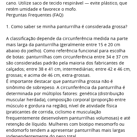
cano. Utilize saco de tecido respirável — evite plástico, que
retém umidade e favorece o mofo.
Perguntas Frequentes (FAQ)
1. Como saber se minha panturrilha é considerada grossa?
A classificação depende da circunferência medida na parte
mais larga da panturrilha (geralmente entre 15 e 20 cm
abaixo do joelho). Como referência funcional para escolha
de botas: panturrilhas com circunferência entre 34 e 37 cm
são consideradas padrão pela maioria dos fabricantes de
calçados; entre 38 e 41 cm, intermediárias; entre 42 e 46 cm,
grossas; e acima de 46 cm, extra-grossas.
É importante destacar que panturrilha grossa não é
sinônimo de sobrepeso. A circunferência da panturrilha é
determinada por múltiplos fatores: genética (distribuição
muscular herdada), composição corporal (proporção entre
músculo e gordura na região), nível de atividade física
(praticantes de corrida, ciclismo e musculação
frequentemente desenvolvem panturrilhas volumosas) e até
retenção de líquido. Mulheres com biotipo mesomorfo ou
endomorfo tendem a apresentar panturrilhas mais largas
independentemente do peso total.