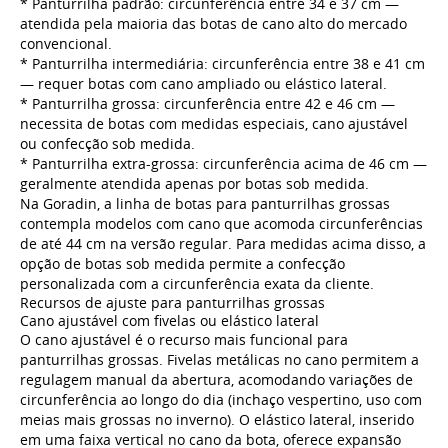
* Panturrilha padrão: circunferência entre 34 e 37 cm —
atendida pela maioria das botas de cano alto do mercado
convencional.
* Panturrilha intermediária: circunferência entre 38 e 41 cm
— requer botas com cano ampliado ou elástico lateral.
* Panturrilha grossa: circunferência entre 42 e 46 cm —
necessita de botas com medidas especiais, cano ajustável
ou confecção sob medida.
* Panturrilha extra-grossa: circunferência acima de 46 cm —
geralmente atendida apenas por botas sob medida.
Na Goradin, a linha de botas para panturrilhas grossas
contempla modelos com cano que acomoda circunferências
de até 44 cm na versão regular. Para medidas acima disso, a
opção de botas sob medida permite a confecção
personalizada com a circunferência exata da cliente.
Recursos de ajuste para panturrilhas grossas
Cano ajustável com fivelas ou elástico lateral
O cano ajustável é o recurso mais funcional para
panturrilhas grossas. Fivelas metálicas no cano permitem a
regulagem manual da abertura, acomodando variações de
circunferência ao longo do dia (inchaço vespertino, uso com
meias mais grossas no inverno). O elástico lateral, inserido
em uma faixa vertical no cano da bota, oferece expansão