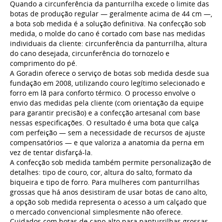
Quando a circunferência da panturrilha excede o limite das
botas de produção regular — geralmente acima de 44 cm —,
a bota sob medida é a solução definitiva. Na confecção sob
medida, o molde do cano é cortado com base nas medidas
individuais da cliente: circunferência da panturrilha, altura
do cano desejada, circunferência do tornozelo e
comprimento do pé.
A Goradin oferece o serviço de botas sob medida desde sua
fundação em 2008, utilizando couro legítimo selecionado e
forro em lã para conforto térmico. O processo envolve o
envio das medidas pela cliente (com orientação da equipe
para garantir precisão) e a confecção artesanal com base
nessas especificações. O resultado é uma bota que calça
com perfeição — sem a necessidade de recursos de ajuste
compensatórios — e que valoriza a anatomia da perna em
vez de tentar disfarçá-la.
A confecção sob medida também permite personalização de
detalhes: tipo de couro, cor, altura do salto, formato da
biqueira e tipo de forro. Para mulheres com panturrilhas
grossas que há anos desistiram de usar botas de cano alto,
a opção sob medida representa o acesso a um calçado que
o mercado convencional simplesmente não oferece.
Cuidados com botas de cano alto para panturrilhas grossas