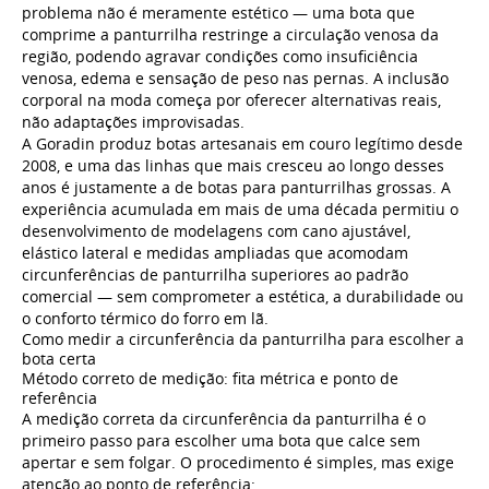
problema não é meramente estético — uma bota que
comprime a panturrilha restringe a circulação venosa da
região, podendo agravar condições como insuficiência
venosa, edema e sensação de peso nas pernas. A inclusão
corporal na moda começa por oferecer alternativas reais,
não adaptações improvisadas.
A Goradin produz botas artesanais em couro legítimo desde
2008, e uma das linhas que mais cresceu ao longo desses
anos é justamente a de botas para panturrilhas grossas. A
experiência acumulada em mais de uma década permitiu o
desenvolvimento de modelagens com cano ajustável,
elástico lateral e medidas ampliadas que acomodam
circunferências de panturrilha superiores ao padrão
comercial — sem comprometer a estética, a durabilidade ou
o conforto térmico do forro em lã.
Como medir a circunferência da panturrilha para escolher a
bota certa
Método correto de medição: fita métrica e ponto de
referência
A medição correta da circunferência da panturrilha é o
primeiro passo para escolher uma bota que calce sem
apertar e sem folgar. O procedimento é simples, mas exige
atenção ao ponto de referência: