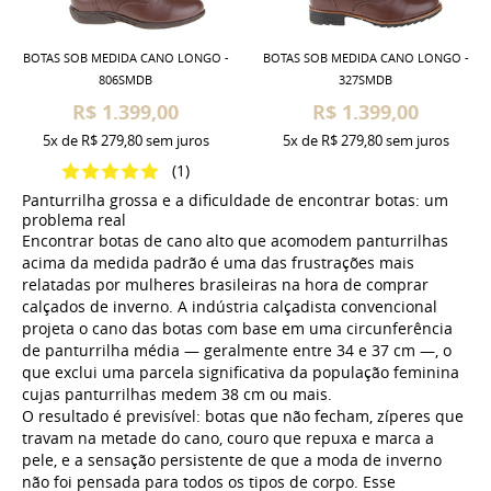
BOTAS SOB MEDIDA CANO LONGO -
BOTAS SOB MEDIDA CANO LONGO -
806SMDB
327SMDB
R$ 1.399,00
R$ 1.399,00
5x
de
R$ 279,80
sem juros
5x
de
R$ 279,80
sem juros
(1)
Panturrilha grossa e a dificuldade de encontrar botas: um
problema real
Encontrar botas de cano alto que acomodem panturrilhas
acima da medida padrão é uma das frustrações mais
relatadas por mulheres brasileiras na hora de comprar
calçados de inverno. A indústria calçadista convencional
projeta o cano das botas com base em uma circunferência
de panturrilha média — geralmente entre 34 e 37 cm —, o
que exclui uma parcela significativa da população feminina
cujas panturrilhas medem 38 cm ou mais.
O resultado é previsível: botas que não fecham, zíperes que
travam na metade do cano, couro que repuxa e marca a
pele, e a sensação persistente de que a moda de inverno
não foi pensada para todos os tipos de corpo. Esse