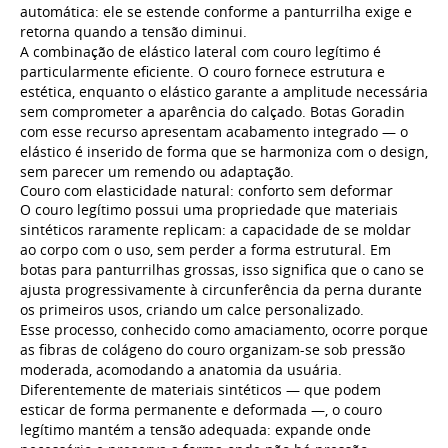
automática: ele se estende conforme a panturrilha exige e
retorna quando a tensão diminui.
A combinação de elástico lateral com couro legítimo é
particularmente eficiente. O couro fornece estrutura e
estética, enquanto o elástico garante a amplitude necessária
sem comprometer a aparência do calçado. Botas Goradin
com esse recurso apresentam acabamento integrado — o
elástico é inserido de forma que se harmoniza com o design,
sem parecer um remendo ou adaptação.
Couro com elasticidade natural: conforto sem deformar
O couro legítimo possui uma propriedade que materiais
sintéticos raramente replicam: a capacidade de se moldar
ao corpo com o uso, sem perder a forma estrutural. Em
botas para panturrilhas grossas, isso significa que o cano se
ajusta progressivamente à circunferência da perna durante
os primeiros usos, criando um calce personalizado.
Esse processo, conhecido como amaciamento, ocorre porque
as fibras de colágeno do couro organizam-se sob pressão
moderada, acomodando a anatomia da usuária.
Diferentemente de materiais sintéticos — que podem
esticar de forma permanente e deformada —, o couro
legítimo mantém a tensão adequada: expande onde