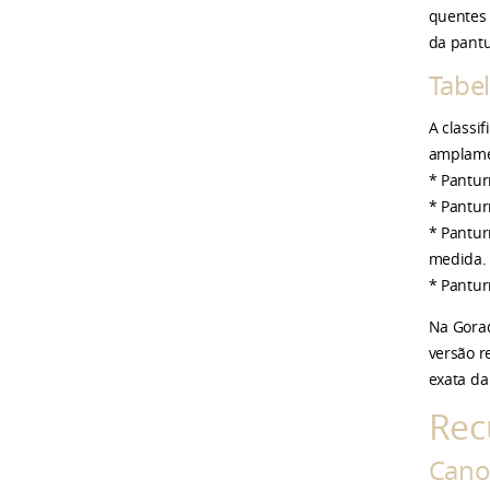
quentes 
Café/Matelassê
da pantu
Preto/Matelassê
Tabel
Preto/Cobra Preto
A classi
amplamen
* Pantur
* Pantur
* Pantur
medida.
* Pantur
Na Gorad
versão r
exata da 
Rec
Cano 