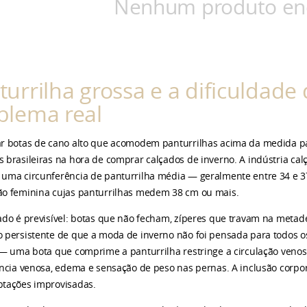
Nenhum produto en
turrilha grossa e a dificuldade
blema real
r botas de cano alto que acomodem panturrilhas acima da medida pa
 brasileiras na hora de comprar calçados de inverno. A indústria cal
uma circunferência de panturrilha média — geralmente entre 34 e 37 
o feminina cujas panturrilhas medem 38 cm ou mais.
ado é previsível: botas que não fecham, zíperes que travam na metade
 persistente de que a moda de inverno não foi pensada para todos 
 — uma bota que comprime a panturrilha restringe a circulação veno
ência venosa, edema e sensação de peso nas pernas. A inclusão corpor
tações improvisadas.