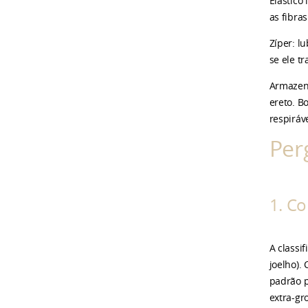
Elástico
as fibra
Zíper: l
se ele t
Armazena
ereto. B
respiráv
Per
1. C
A classi
joelho).
padrão p
extra-gr