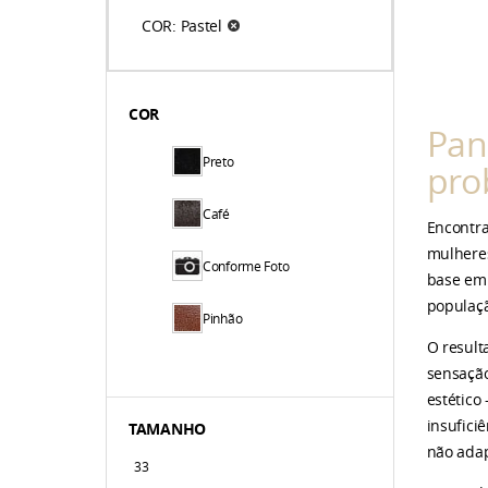
COR: Pastel
COR
Pan
Preto
pro
Café
Encontra
mulheres
Conforme Foto
base em 
populaçã
Pinhão
O result
Marinho
sensação
estético
Cereja
insufici
TAMANHO
não adap
33
Pastel