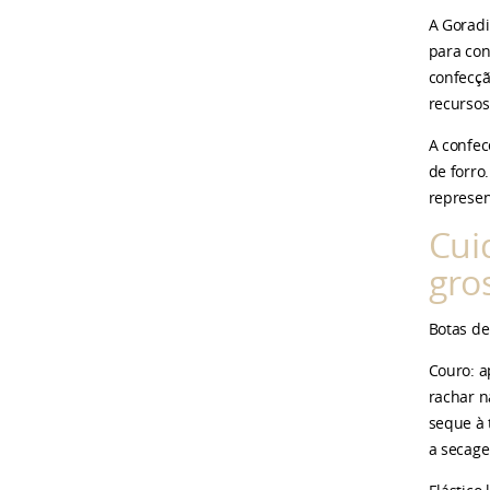
A Goradi
para con
confecçã
recursos
A confec
de forro
represen
Cui
gro
Botas de
Couro: a
rachar n
seque à 
a secag