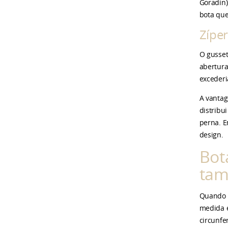
Goradin)
bota que
Zíper
O gusset
abertura
excederi
A vantag
distribu
perna. E
design.
Bot
tam
Quando a
medida é
circunfe