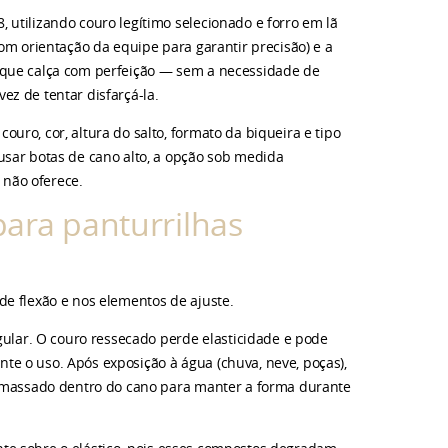
utilizando couro legítimo selecionado e forro em lã
om orientação da equipe para garantir precisão) e a
 que calça com perfeição — sem a necessidade de
z de tentar disfarçá-la.
ro, cor, altura do salto, formato da biqueira e tipo
usar botas de cano alto, a opção sob medida
não oferece.
ara panturrilhas
de flexão e nos elementos de ajuste.
egular. O couro ressecado perde elasticidade e pode
e o uso. Após exposição à água (chuva, neve, poças),
l amassado dentro do cano para manter a forma durante