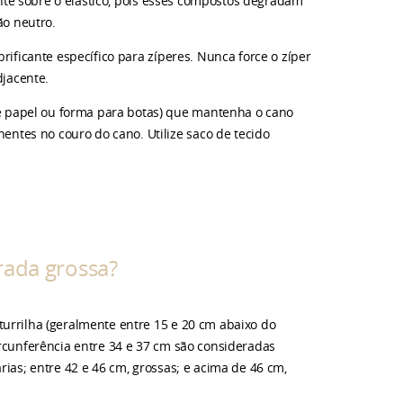
mente sobre o elástico, pois esses compostos degradam
ão neutro.
rificante específico para zíperes. Nunca force o zíper
djacente.
 papel ou forma para botas) que mantenha o cano
tes no couro do cano. Utilize saco de tecido
rada grossa?
turrilha (geralmente entre 15 e 20 cm abaixo do
ircunferência entre 34 e 37 cm são consideradas
rias; entre 42 e 46 cm, grossas; e acima de 46 cm,