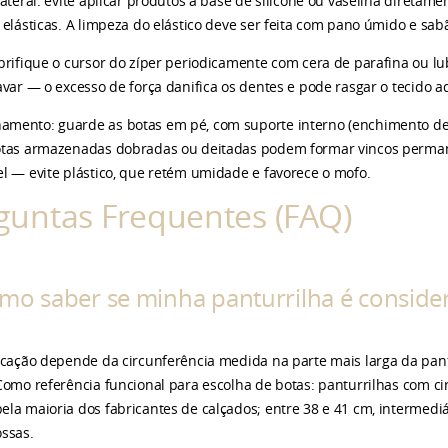
 lateral: evite aplicar produtos à base de silicone ou vaselina direta
s elásticas. A limpeza do elástico deve ser feita com pano úmido e sab
ubrifique o cursor do zíper periodicamente com cera de parafina ou lub
ravar — o excesso de força danifica os dentes e pode rasgar o tecido a
mento: guarde as botas em pé, com suporte interno (enchimento de
otas armazenadas dobradas ou deitadas podem formar vincos permanen
el — evite plástico, que retém umidade e favorece o mofo.
guntas Frequentes (FAQ)
omo saber se minha panturrilha é conside
ficação depende da circunferência medida na parte mais larga da pan
 Como referência funcional para escolha de botas: panturrilhas com c
ela maioria dos fabricantes de calçados; entre 38 e 41 cm, intermediá
ossas.