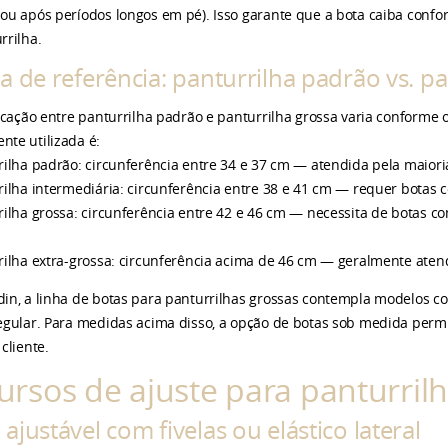
ou após períodos longos em pé). Isso garante que a bota caiba con
rrilha.
a de referência: panturrilha padrão vs. p
ficação entre panturrilha padrão e panturrilha grossa varia conforme 
te utilizada é:
rilha padrão: circunferência entre 34 e 37 cm — atendida pela maior
rilha intermediária: circunferência entre 38 e 41 cm — requer botas c
rilha grossa: circunferência entre 42 e 46 cm — necessita de botas c
rilha extra-grossa: circunferência acima de 46 cm — geralmente ate
in, a linha de botas para panturrilhas grossas contempla modelos 
egular. Para medidas acima disso, a opção de botas sob medida permi
cliente.
ursos de ajuste para panturril
ajustável com fivelas ou elástico lateral