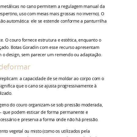
las metálicas no cano permitem a regulagem manual da
espertino, uso com meias mais grossas no inverno). O
nsão automática: ele se estende conforme a panturrilha
te. O couro fornece estrutura e estética, enquanto o
lçado. Botas Goradin com esse recurso apresentam
om o design, sem parecer um remendo ou adaptação.
 deformar
 replicam: a capacidade de se moldar ao corpo com o
significa que o cano se ajusta progressivamente à
lizado.
ágeno do couro organizam-se sob pressão moderada,
 — que podem esticar de forma permanente e
essário e preserva a forma onde não há pressão.
nto vegetal ou misto (como os utilizados pela