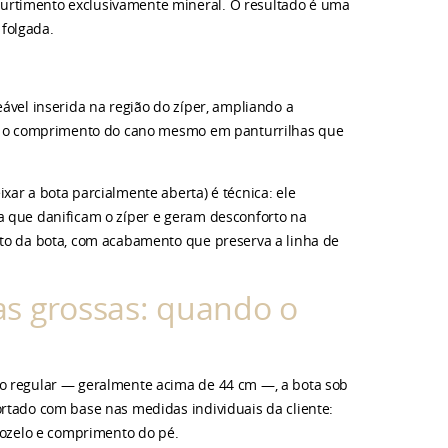
urtimento exclusivamente mineral. O resultado é uma
folgada.
ável inserida na região do zíper, ampliando a
odo o comprimento do cano mesmo em panturrilhas que
xar a bota parcialmente aberta) é técnica: ele
a que danificam o zíper e geram desconforto na
eto da bota, com acabamento que preserva a linha de
as grossas: quando o
ão regular — geralmente acima de 44 cm —, a bota sob
ortado com base nas medidas individuais da cliente:
rnozelo e comprimento do pé.