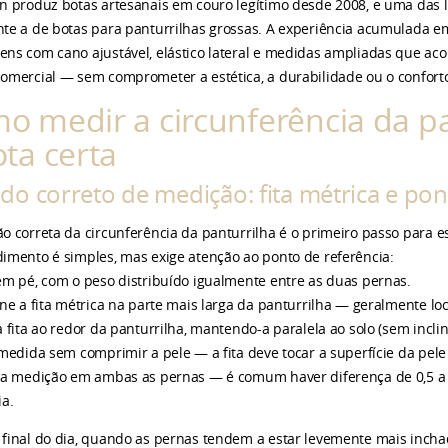
n produz botas artesanais em couro legítimo desde 2008, e uma das 
te a de botas para panturrilhas grossas. A experiência acumulada 
ns com cano ajustável, elástico lateral e medidas ampliadas que ac
omercial — sem comprometer a estética, a durabilidade ou o conforto
o medir a circunferência da pa
ota certa
o correto de medição: fita métrica e pon
o correta da circunferência da panturrilha é o primeiro passo para e
imento é simples, mas exige atenção ao ponto de referência:
em pé, com o peso distribuído igualmente entre as duas pernas.
one a fita métrica na parte mais larga da panturrilha — geralmente lo
a fita ao redor da panturrilha, mantendo-a paralela ao solo (sem inclin
 medida sem comprimir a pele — a fita deve tocar a superfície da pel
 a medição em ambas as pernas — é comum haver diferença de 0,5 a 1
ia.
final do dia, quando as pernas tendem a estar levemente mais incha