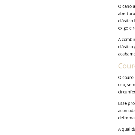
O cano a
abertura
elástico
exige e 
A combin
elástico
acabamen
Cour
O couro 
uso, sem
circunfe
Esse pro
acomodan
deformad
A qualid