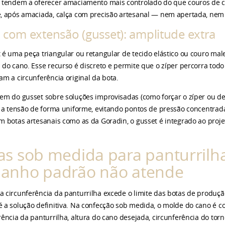
 tendem a oferecer amaciamento mais controlado do que couros de c
, após amaciada, calça com precisão artesanal — nem apertada, nem 
 com extensão (gusset): amplitude extra
 é uma peça triangular ou retangular de tecido elástico ou couro male
 do cano. Esse recurso é discreto e permite que o zíper percorra t
am a circunferência original da bota.
em do gusset sobre soluções improvisadas (como forçar o zíper ou dei
i a tensão de forma uniforme, evitando pontos de pressão concentrad
m botas artesanais como as da Goradin, o gusset é integrado ao proj
as sob medida para panturrilh
anho padrão não atende
 circunferência da panturrilha excede o limite das botas de produç
 a solução definitiva. Na confecção sob medida, o molde do cano é c
rência da panturrilha, altura do cano desejada, circunferência do to