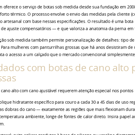
n oferece o serviço de botas sob medida desde sua fundação em 2008, 
forto térmico. O processo envolve o envio das medidas pela cliente (c
o artesanal com base nessas especificações. O resultado é uma bota
 de ajuste compensatórios — e que valoriza a anatomia da perna em ve
ção sob medida também permite personalização de detalhes: tipo de cou
. Para mulheres com panturrilhas grossas que há anos desistiram de 
ta o acesso a um calçado que o mercado convencional simplesmente 
dados com botas de cano alto p
ssas
 cano alto com cano ajustável requerem atenção especial nos pontos 
plique hidratante específico para couro a cada 30 a 45 dias de uso r
as dobras do cano — exatamente as regiões que mais flexionam durant
temperatura ambiente, longe de fontes de calor direto. Insira pape
em.