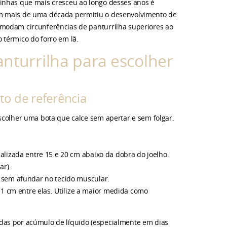
linhas que mais cresceu ao longo desses anos é
em mais de uma década permitiu o desenvolvimento de
omodam circunferências de panturrilha superiores ao
 térmico do forro em lã.
nturrilha para escolher
to de referência
scolher uma bota que calce sem apertar e sem folgar.
calizada entre 15 e 20 cm abaixo da dobra do joelho.
ar).
e sem afundar no tecido muscular.
 cm entre elas. Utilize a maior medida como
das por acúmulo de líquido (especialmente em dias