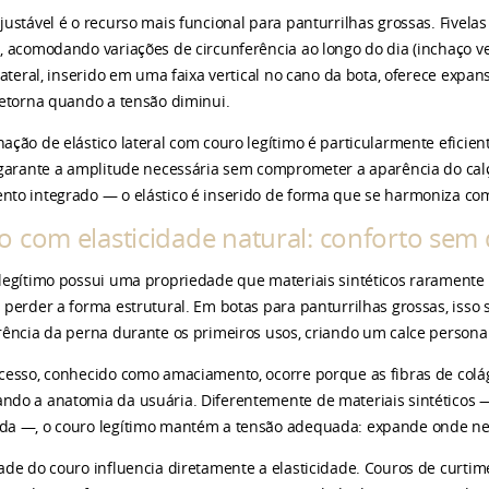
justável é o recurso mais funcional para panturrilhas grossas. Five
, acomodando variações de circunferência ao longo do dia (inchaço v
 lateral, inserido em uma faixa vertical no cano da bota, oferece expa
retorna quando a tensão diminui.
ação de elástico lateral com couro legítimo é particularmente eficien
 garante a amplitude necessária sem comprometer a aparência do ca
to integrado — o elástico é inserido de forma que se harmoniza c
o com elasticidade natural: conforto sem
legítimo possui uma propriedade que materiais sintéticos raramente
 perder a forma estrutural. Em botas para panturrilhas grossas, isso 
rência da perna durante os primeiros usos, criando um calce persona
cesso, conhecido como amaciamento, ocorre porque as fibras de col
do a anatomia da usuária. Diferentemente de materiais sintéticos
a —, o couro legítimo mantém a tensão adequada: expande onde nec
ade do couro influencia diretamente a elasticidade. Couros de curtime