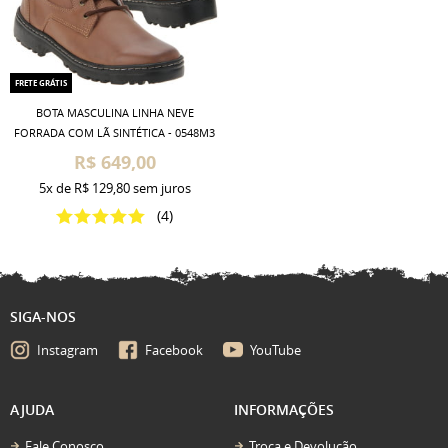
FRETE GRÁTIS
BOTA MASCULINA LINHA NEVE
FORRADA COM LÃ SINTÉTICA - 0548M3
R$ 649,00
5x
de
R$ 129,80
sem juros
(4)
SIGA-NOS
Instagram
Facebook
YouTube
AJUDA
INFORMAÇÕES
Fale Conosco
Troca e Devolução