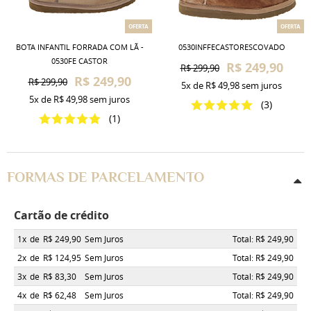
OFERTA
OFERTA
BOTA INFANTIL FORRADA COM LÃ -
0530INFFECASTORESCOVADO
0530FE CASTOR
R$ 249,90
R$ 299,90
R$ 249,90
R$ 299,90
5x
de
R$ 49,98
sem juros
5x
de
R$ 49,98
sem juros
(3)
(1)
FORMAS DE PARCELAMENTO
Cartão de crédito
1x
de
R$ 249,90
Sem Juros
Total: R$ 249,90
2x
de
R$ 124,95
Sem Juros
Total: R$ 249,90
3x
de
R$ 83,30
Sem Juros
Total: R$ 249,90
4x
de
R$ 62,48
Sem Juros
Total: R$ 249,90