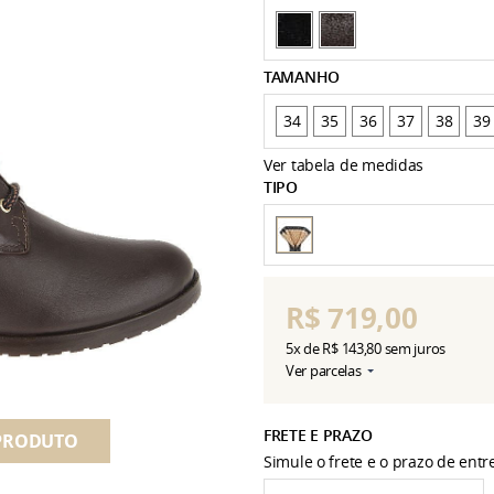
TAMANHO
34
35
36
37
38
39
Ver tabela de medidas
TIPO
R$ 719,00
5x
de
R$ 143,80
sem juros
Ver parcelas
FRETE E PRAZO
PRODUTO
Simule o frete e o prazo de ent