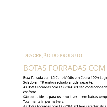
DESCRIÇÃO DO PRODUTO
BOTAS FORRADAS COM
Bota
Forrada com Lã Cano Médio em Couro 100% Legí
Solado em TR emborrachado antiderrapante.
As
Botas
Forradas com Lã GORADIN são confeccionadas c
conforto.
São botas ideais para usar no Inverno em baixas temp
Totalmente
impermeáveis
.
As Botas Forradas com Lã GORADIN tem característica