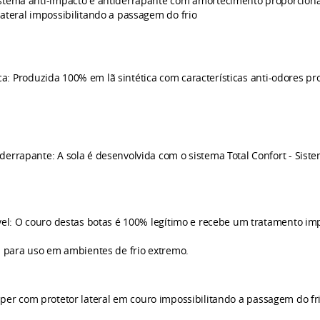
sistema anti-impacto e antiderrapante com amortecimento proporcio
ateral impossibilitando a passagem do frio
gica: Produzida 100% em lã sintética com características anti-odore
derrapante: A sola é desenvolvida com o sistema Total Confort - Sist
l: O couro destas botas é 100% legítimo e recebe um tratamento im
a para uso em ambientes de frio extremo.
per com protetor lateral em couro impossibilitando a passagem do fri