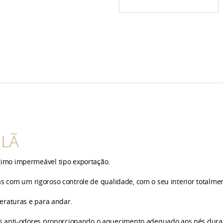
 LÃ
timo
impermeável
tipo exportação.
om um rigoroso controle de qualidade, com o seu interior totalment
eraturas e para andar.
s anti-odores proporcionando o aquecimento adequado aos pés duran