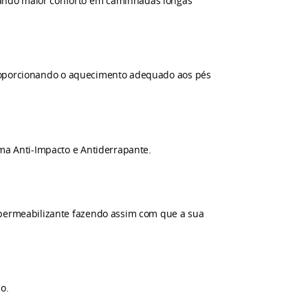
nando maior conforto em caminhadas longas
s proporcionando o aquecimento adequado aos pés
ema Anti-Impacto e Antiderrapante.
permeabilizante fazendo assim com que a sua
o.