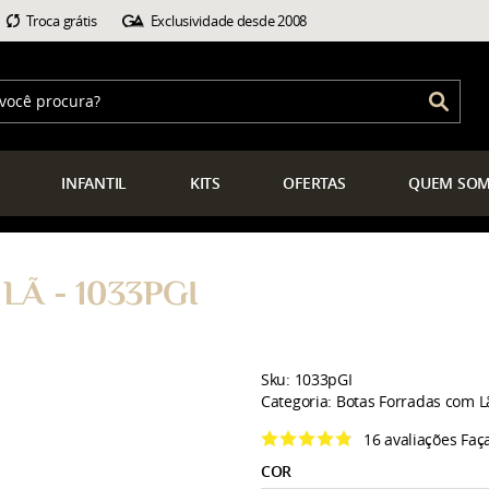
Troca grátis
Exclusividade desde 2008
INFANTIL
KITS
OFERTAS
QUEM
SOM
Ã - 1033PGI
Sku:
1033pGI
Categoria:
Botas Forradas com L
16 avaliações
Faç
COR