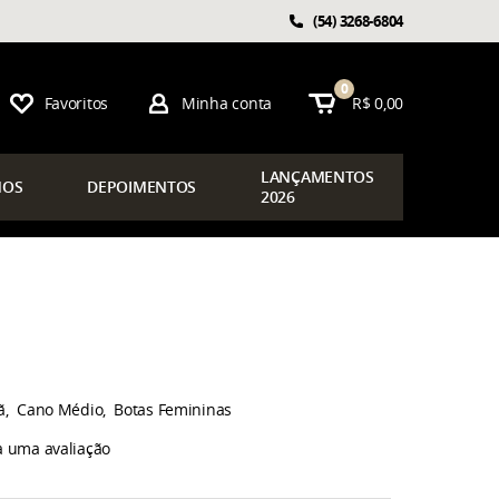
(54)
3268-6804
0
Favoritos
Minha conta
R$ 0,00
LAN
ÇAMENTOS
OS
DEPOIMENTOS
2026
ã
Cano Médio
Botas Femininas
a uma avaliação