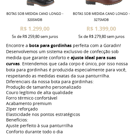
BOTAS SOB MEDIDA CANO LONGO -
BOTAS SOB MEDIDA CANO LONGO -
320SMDB
327SMDB
R$ 1.299,00
R$ 1.399,00
5x
de
R$ 259,80
sem juros
5x
de
R$ 279,80
sem juros
Encontre a
bota para gordinhas
perfeita com a Goradin!
Desenvolvemos um sistema exclusivo de confecção sob
medida que garante conforto e
ajuste ideal para suas
curvas
. Entendemos que cada corpo é único, por isso nossa
bota para gordinhas é produzida especialmente para você,
respeitando as medidas exatas da sua panturrilha.
Diferenciais da nossa bota para gordinhas:
Produção de tamanho personalizado
Couro legítimo de alta qualidade
Forro térmico confortável
Acabamento premium
Zíper reforçado
Elasticidade nos pontos estratégicos
Benefícios:
Ajuste perfeito à sua panturrilha
Conforto durante todo o dia