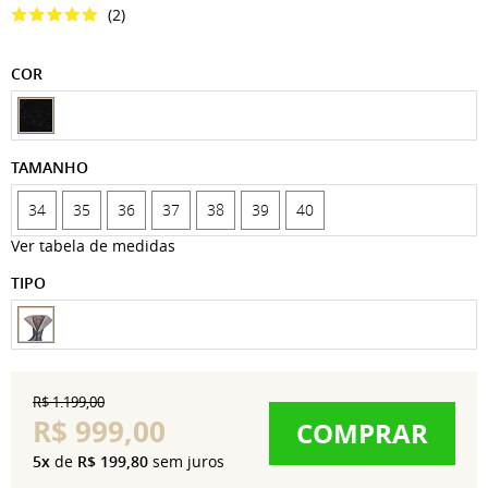
(2)
COR
TAMANHO
34
35
36
37
38
39
40
Ver tabela de medidas
TIPO
R$ 1.199,00
R$ 999,00
COMPRAR
5x
de
R$ 199,80
sem juros