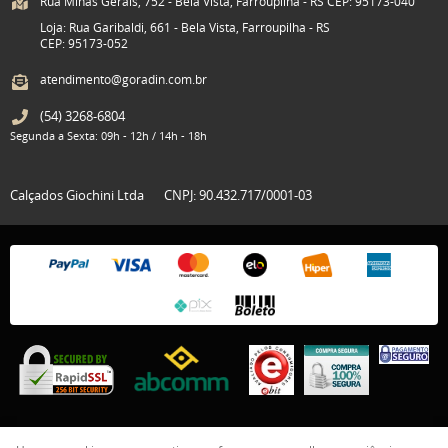
Rua Minas Gerais, 752 - Bela Vista, Farroupilha - RS CEP: 95173-040
Loja: Rua Garibaldi, 661 - Bela Vista, Farroupilha - RS
CEP: 95173-052
atendimento@goradin.com.br
(54)
3268-6804
Segunda a Sexta: 09h - 12h / 14h - 18h
Calçados Giochini Ltda
CNPJ: 90.432.717/0001-03