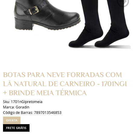
BOTAS PARA NEVE FORRADAS COM
LÃ NATURAL DE CARNEIRO - 1701NGI
+ BRINDE MEIA TÉRMICA
Sku:
1701nGIpretomeia
Marca:
Goradin
Código de Barras:
7897013546853
OFERTA
FRETE GRÁTIS