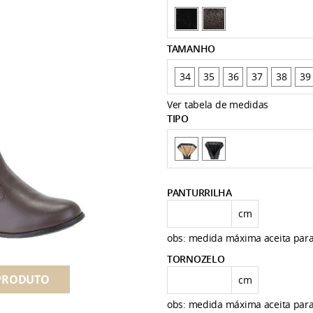
TAMANHO
34
35
36
37
38
39
Ver tabela de medidas
TIPO
PANTURRILHA
cm
obs: medida máxima aceita par
TORNOZELO
PRODUTO
cm
obs: medida máxima aceita par