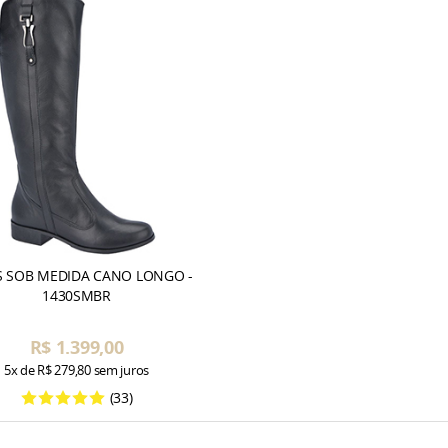
S SOB MEDIDA CANO LONGO -
1430SMBR
R$ 1.399,00
5x
de
R$ 279,80
sem juros
(33)