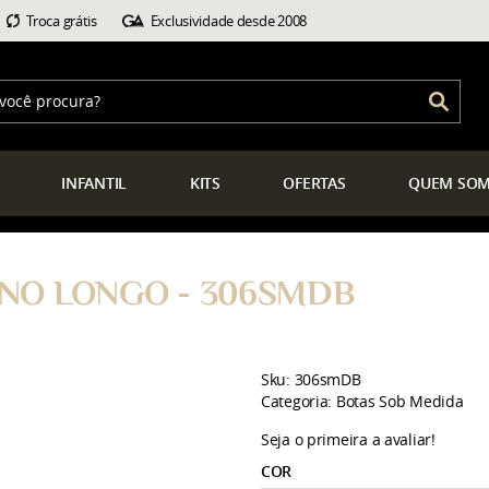
Troca grátis
Exclusividade desde 2008
INFANTIL
KITS
OFERTAS
QUEM
SOM
NO LONGO - 306SMDB
Sku:
306smDB
Categoria:
Botas Sob Medida
Seja o primeira a avaliar!
COR