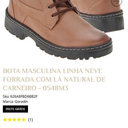
BOTA MASCULINA LINHA NEVE
FORRADA COM LÃ NATURAL DE
CARNEIRO - 0548M3
Sku:
626A8FBD6BB2F
Marca:
Goradin
FRETE GRÁTIS
(1)