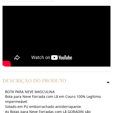
DESCRIÇÃO DO PRODUTO
BOTA PARA NEVE MASCULINA
Bota para Neve
Forrada com Lã em Couro 100% Legítimo
impermeável
.
Solado em PU emborrachado antiderrapante.
As
Botas para Neve
Forradas com Lã GORADIN são