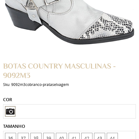
BOTAS COUNTRY MASCULINAS -
9092M3
Sku:
9092m3cobranco-prataselvagem
COR
TAMANHO
36
37
38
39
40
41
42
43
44