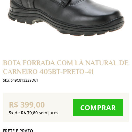
BOTA FORRADA COM LÃ NATURAL DE
CARNEIRO 405BT-PRETO-41
Sku:
649C813229D61
R$ 399,00
COMPRAR
5x
de
R$ 79,80
sem juros
FRETE E PRAZO