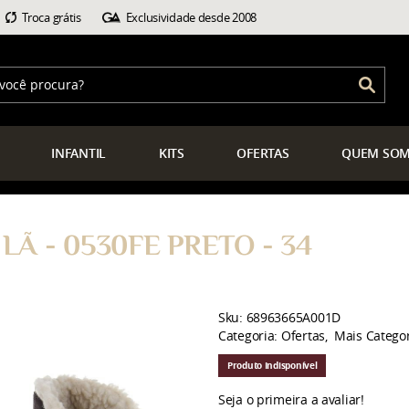
Troca grátis
Exclusividade desde 2008
INFANTIL
KITS
OFERTAS
QUEM
SOM
Ã - 0530FE PRETO - 34
Sku:
68963665A001D
Categoria:
Ofertas
Mais Catego
Produto Indisponível
Seja o primeira a avaliar!