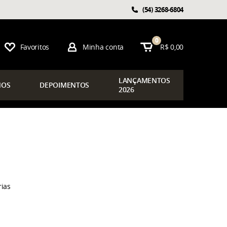
(54)
3268-6804
0
Favoritos
Minha conta
R$ 0,00
LAN
ÇAMENTOS
OS
DEPOIMENTOS
2026
rias