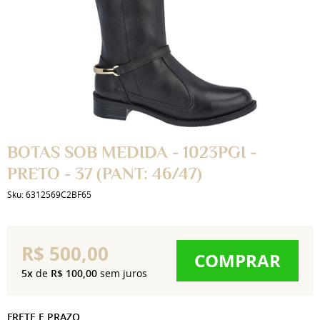
BOTAS SOB MEDIDA - 1023PGI -
PRETO - 37 (PANT: 46/47)
Sku:
6312569C2BF65
R$ 500,00
COMPRAR
5x
de
R$ 100,00
sem juros
FRETE E PRAZO