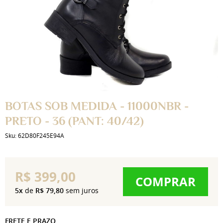
BOTAS SOB MEDIDA - 11000NBR -
PRETO - 36 (PANT: 40/42)
Sku:
62D80F245E94A
R$ 399,00
COMPRAR
5x
de
R$ 79,80
sem juros
FRETE E PRAZO