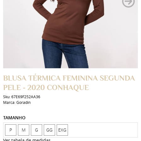
BLUSA TÉRMICA FEMININA SEGUNDA
PELE - 2020 CONHAQUE
Sku:
67E69F252AA36
Marca:
Goradin
TAMANHO
P
M
G
GG
EXG
Ver tabela de medidas