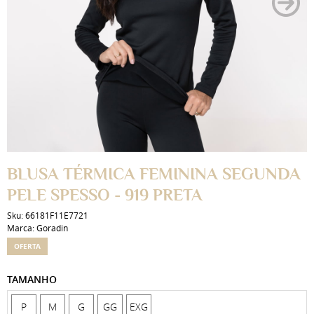
BLUSA TÉRMICA FEMININA SEGUNDA
PELE SPESSO - 919 PRETA
Sku:
66181F11E7721
Marca:
Goradin
OFERTA
TAMANHO
P
M
G
GG
EXG