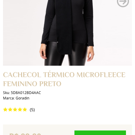
CACHECOL TÉRMICO MICROFLEECE
FEMININO PRETO
Sku:
5D8A012BD4AAC
Marca:
Goradin
(5)