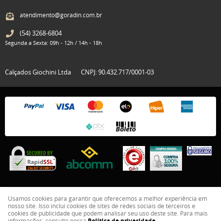
atendimento@goradin.com.br
(54)
3268-6804
Segunda a Sexta: 09h - 12h / 14h - 18h
Calçados Giochini Ltda
CNPJ: 90.432.717/0001-03
Usamos cookies para garantir que oferecemos a melhor experiência em
nosso site. Isso inclui cookies de sites de redes sociais de terceiros e
LOJA VIRTUAL CRIADA POR
cookies de publicidade que podem analisar seu uso deste site. Para mais
informações, consulte nossa
Política de privacidade
.