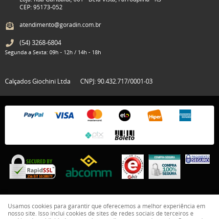
CEP: 95173-052
atendimento@goradin.com.br
(54)
3268-6804
Segunda a Sexta: 09h - 12h / 14h - 18h
Calçados Giochini Ltda
CNPJ: 90.432.717/0001-03
Usamos cookies para garantir que oferecemos a melhor experiência em
nosso site. Isso inclui cookies de sites de redes sociais de terceiros e
LOJA VIRTUAL CRIADA POR