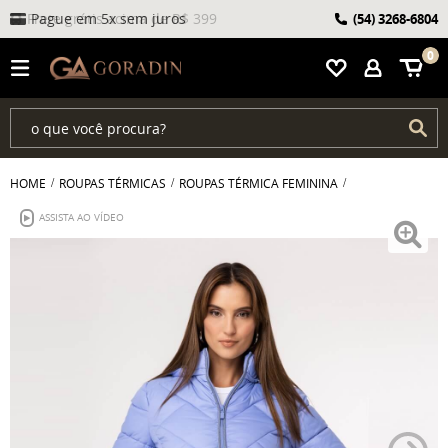
Frete grátis acima de R$ 399
Pague em 5x sem juros
(54)
3268-6804
0
HOME
ROUPAS TÉRMICAS
ROUPAS TÉRMICA FEMININA
ASSISTA AO VÍDEO