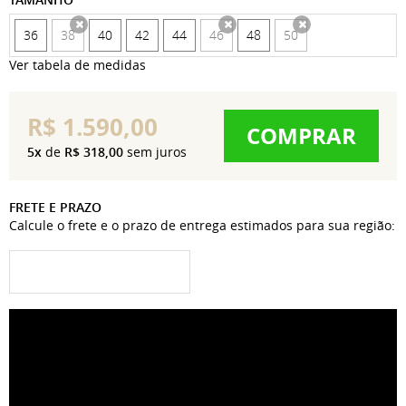
36
38
40
42
44
46
48
50
x
x
x
Ver tabela de medidas
R$ 1.590,00
COMPRAR
5x
de
R$ 318,00
sem juros
FRETE E PRAZO
Calcule o frete e o prazo de entrega estimados para sua região: