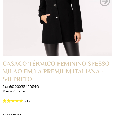
CASACO TÉRMICO FEMININO SPESSO
MILÃO EM LÃ PREMIUM ITALIANA -
541 PRETO
Sku:
662900C554EE6PTO
Marca:
Goradin
(1)
TAMANHO