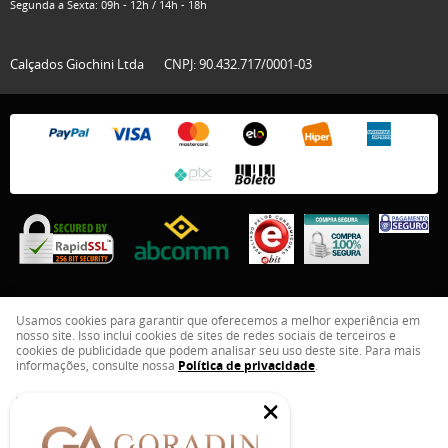
Segunda a Sexta: 09h - 12h / 14h - 18h
Calçados Giochini Ltda
CNPJ: 90.432.717/0001-03
Usamos cookies para garantir que oferecemos a melhor experiência em
nosso site. Isso inclui cookies de sites de redes sociais de terceiros e
LOJA VIRTUAL CRIADA POR
cookies de publicidade que podem analisar seu uso deste site. Para mais
informações, consulte nossa
Política de privacidade
.
ENTENDI