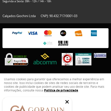
Segunda a Sexta: 09h - 12h / 14h - 18h
Calçados Giochini Ltda
CNPJ: 90.432.717/0001-03
Usamos cookies para garantir que oferecemos a melhor experiência em
nosso site. Isso inclui cookies de sites de redes sociais de terceiros e
LOJA VIRTUAL CRIADA POR
cookies de publicidade que podem analisar seu uso deste site. Para mais
informações, consulte nossa
Política de privacidade
.
ENTENDI