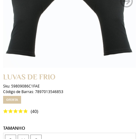
LUVAS DE FRIO
Sku:
59809086C1FAE
Código de Barras:
7897013546853
OFERTA
(40)
TAMANHO