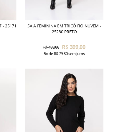
 - 25171
SAIA FEMININA EM TRICÔ FIO NUVEM -
25280 PRETO
R$ 399,00
R$ 499,00
5x
de
R$ 79,80
sem juros