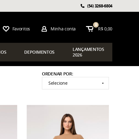
(54)
3268-6804
0
Favoritos
Minha conta
R$ 0,00
LAN
ÇAMENTOS
OS
DEPOIMENTOS
2026
ORDENAR POR
Selecione