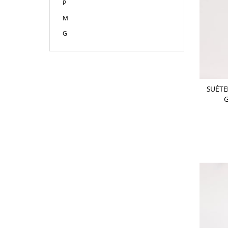
P
M
G
SUÉTE
G