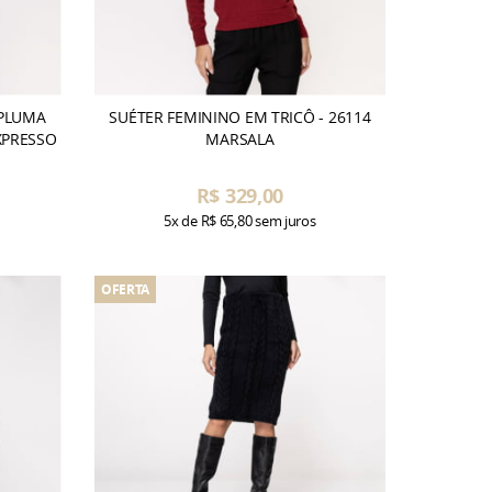
 PLUMA
SUÉTER FEMININO EM TRICÔ - 26114
XPRESSO
MARSALA
R$ 329,00
5x
de
R$ 65,80
sem juros
OFERTA