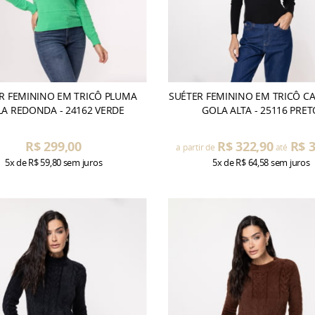
R FEMININO EM TRICÔ PLUMA
SUÉTER FEMININO EM TRICÔ C
A REDONDA - 24162 VERDE
GOLA ALTA - 25116 PRET
R$ 299,00
R$ 322,90
R$ 3
a partir de
até
5x
de
R$ 59,80
sem juros
5x
de
R$ 64,58
sem juros