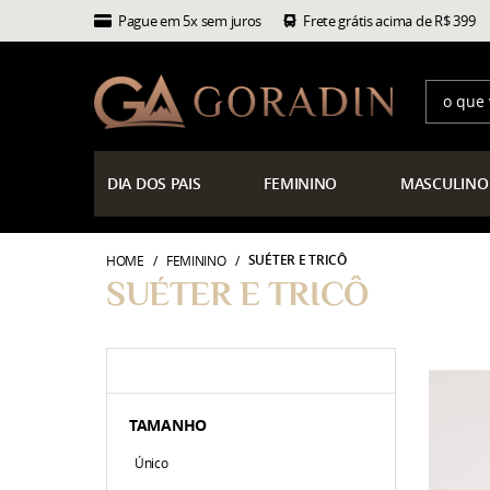
Pague em 5x sem juros
Frete grátis acima de R$ 399
DIA
DOS PAIS
FEMININO
MASCULINO
SUÉTER E TRICÔ
HOME
FEMININO
SUÉTER E TRICÔ
TAMANHO
Único