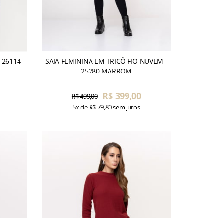
 26114
SAIA FEMININA EM TRICÔ FIO NUVEM -
25280 MARROM
R$ 399,00
R$ 499,00
5x
de
R$ 79,80
sem juros