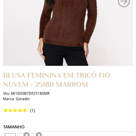
BLUSA FEMININA EM TRICÔ FIO
NUVEM - 25180 MARROM
Sku:
6616D0B7DF25180MR
Marca:
Goradin
(1)
TAMANHO