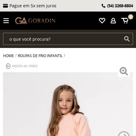
Frete grátis acima de R$ 399
Pague em 5x sem juros
(54)
3268-6804
0
HOME
ROUPAS DE FRIO INFANTIL
ASSISTA AO VÍDEO