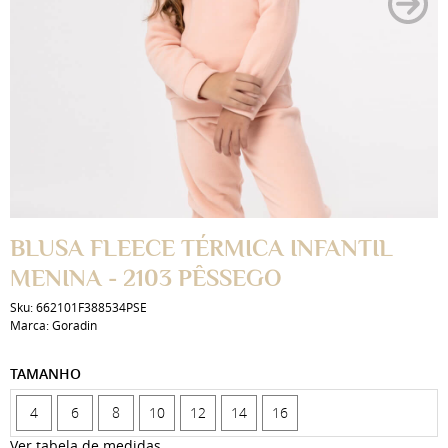
BLUSA FLEECE TÉRMICA INFANTIL
MENINA - 2103 PÊSSEGO
Sku:
662101F388534PSE
Marca:
Goradin
TAMANHO
4
6
8
10
12
14
16
Ver tabela de medidas