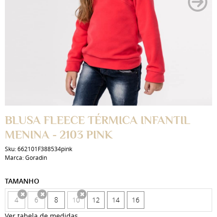
BLUSA FLEECE TÉRMICA INFANTIL
MENINA - 2103 PINK
Sku:
662101F388534pink
Marca:
Goradin
TAMANHO
4
6
8
10
12
14
16
x
x
x
Ver tabela de medidas