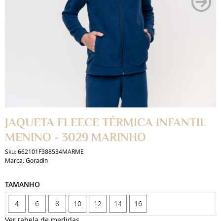
JAQUETA FLEECE TÉRMICA INFANTIL
MENINO - 3029 MARINHO
Sku:
662101F388534MARME
Marca:
Goradin
TAMANHO
4
6
8
10
12
14
16
Ver tabela de medidas